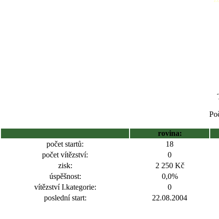
Poč
rovina:
počet startů:
18
počet vítězství:
0
zisk:
2 250 Kč
úspěšnost:
0,0%
vítězství I.kategorie:
0
poslední start:
22.08.2004