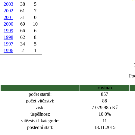
2003
38
5
2002
61
7
2001
31
0
2000
69
10
1999
66
6
1998
62
8
1997
34
5
1996
2
1
Poč
rovina:
počet startů:
857
počet vítězství:
86
zisk:
7 079 985 Kč
úspěšnost:
10,0%
vítězství I.kategorie:
11
poslední start:
18.11.2015