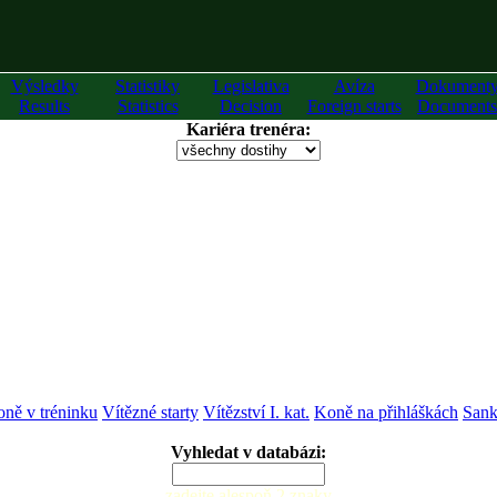
Výsledky
Statistiky
Legislativa
Avíza
Dokument
Results
Statistics
Decision
Foreign starts
Documents
Kariéra trenéra:
ně v tréninku
Vítězné starty
Vítězství I. kat.
Koně na přihláškách
Sank
Vyhledat v databázi:
zadejte alespoň 2 znaky