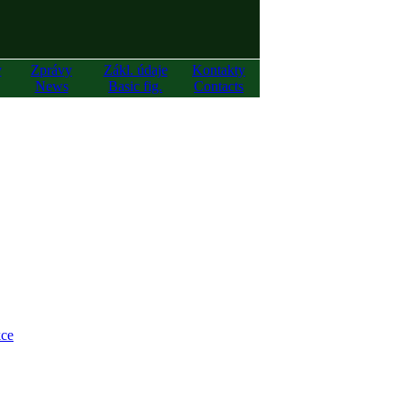
y
Zprávy
Zákl. údaje
Kontakty
News
Basic fig.
Contacts
ce