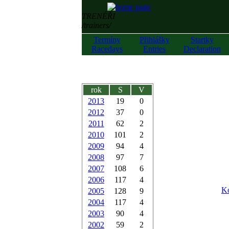
TRENÉŘI
/trainers/
Termíny
Přihlášky
Startky
Racedays
Entries
Declaration
rok
S
V
2013
19
0
2012
37
0
2011
62
2
2010
101
2
2009
94
4
2008
97
7
2007
108
6
2006
117
4
Ko
2005
128
9
2004
117
4
2003
90
4
2002
59
2