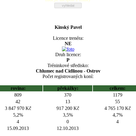
Kinský Pavel
Licence trenéra:
NE
Druh licence:
P
Tréninkové středisko:
Chlumec nad Cidlinou - Ostrov
Počet registrovaných koní:
rovina:
překážky:
celkem:
809
370
1179
42
13
55
3 847 970 Kč
917 200 Kč
4 765 170 Kč
5,2%
3,5%
4,7%
4
0
4
15.09.2013
12.10.2013