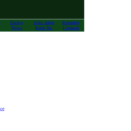
y
Zprávy
Zákl. údaje
Kontakty
News
Basic fig.
Contacts
ce