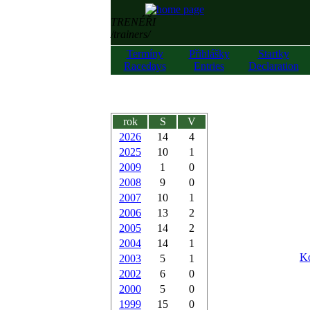
TRENÉŘI
/trainers/
Termíny
Přihlášky
Startky
Racedays
Entries
Declaration
rok
S
V
2026
14
4
2025
10
1
2009
1
0
2008
9
0
2007
10
1
2006
13
2
2005
14
2
2004
14
1
Ko
2003
5
1
2002
6
0
2000
5
0
1999
15
0