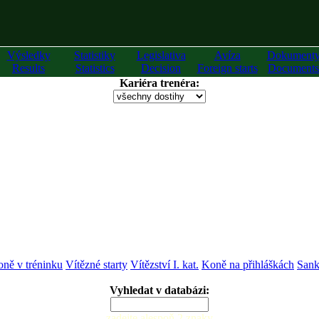
Výsledky
Statistiky
Legislativa
Avíza
Dokument
Results
Statistics
Decision
Foreign starts
Documents
Kariéra trenéra:
ně v tréninku
Vítězné starty
Vítězství I. kat.
Koně na přihláškách
Sank
Vyhledat v databázi:
zadejte alespoň 2 znaky