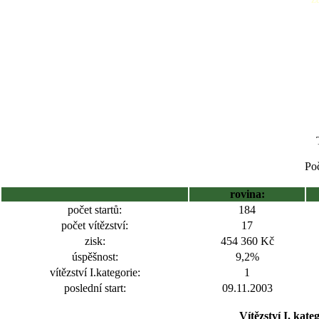
Poč
rovina:
počet startů:
184
počet vítězství:
17
zisk:
454 360 Kč
úspěšnost:
9,2%
vítězství I.kategorie:
1
poslední start:
09.11.2003
Vítězství I. kate