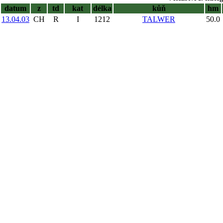
datum
z
td
kat
délka
kůň
hm
13.04.03
CH
R
I
1212
TALWER
50.0