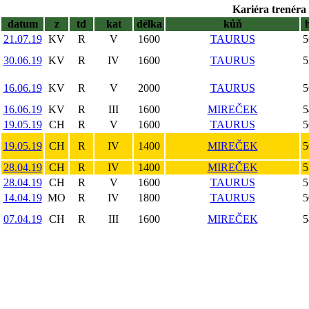
Kariéra trenéra 
datum
z
td
kat
délka
kůň
21.07.19
KV
R
V
1600
TAURUS
5
30.06.19
KV
R
IV
1600
TAURUS
5
16.06.19
KV
R
V
2000
TAURUS
5
16.06.19
KV
R
III
1600
MIREČEK
5
19.05.19
CH
R
V
1600
TAURUS
5
19.05.19
CH
R
IV
1400
MIREČEK
5
28.04.19
CH
R
IV
1400
MIREČEK
5
28.04.19
CH
R
V
1600
TAURUS
5
14.04.19
MO
R
IV
1800
TAURUS
5
07.04.19
CH
R
III
1600
MIREČEK
5