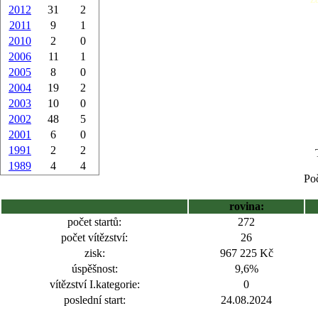
2012
31
2
2011
9
1
2010
2
0
2006
11
1
2005
8
0
2004
19
2
2003
10
0
2002
48
5
2001
6
0
1991
2
2
1989
4
4
Poč
rovina:
počet startů:
272
počet vítězství:
26
zisk:
967 225 Kč
úspěšnost:
9,6%
vítězství I.kategorie:
0
poslední start:
24.08.2024