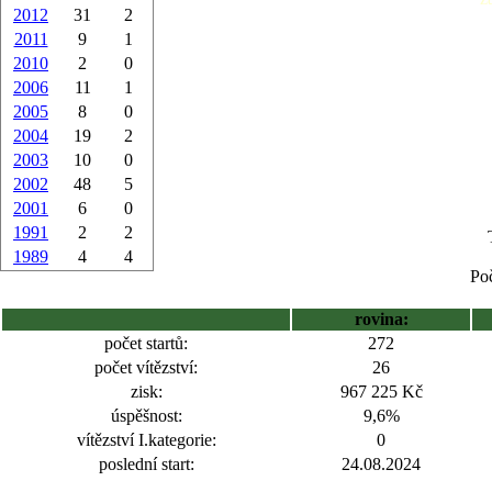
2012
31
2
2011
9
1
2010
2
0
2006
11
1
2005
8
0
2004
19
2
2003
10
0
2002
48
5
2001
6
0
1991
2
2
1989
4
4
Poč
rovina:
počet startů:
272
počet vítězství:
26
zisk:
967 225 Kč
úspěšnost:
9,6%
vítězství I.kategorie:
0
poslední start:
24.08.2024