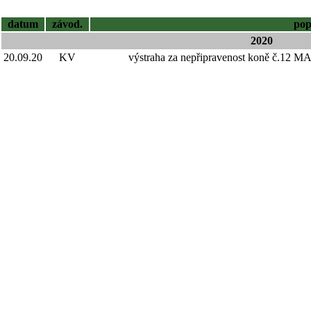
datum
závod.
pop
2020
20.09.20
KV
výstraha za nepřipravenost koně č.12