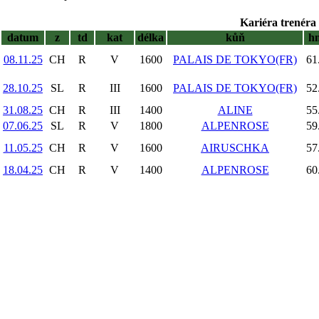
Kariéra trenéra 
datum
z
td
kat
délka
kůň
h
08.11.25
CH
R
V
1600
PALAIS DE TOKYO(FR)
61
28.10.25
SL
R
III
1600
PALAIS DE TOKYO(FR)
52
31.08.25
CH
R
III
1400
ALINE
55
07.06.25
SL
R
V
1800
ALPENROSE
59
11.05.25
CH
R
V
1600
AIRUSCHKA
57
18.04.25
CH
R
V
1400
ALPENROSE
60