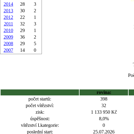
2014
28
3
2013
30
2
2012
22
1
2011
32
3
2010
29
1
2009
36
2
2008
29
5
2007
14
0
Poč
rovina:
počet startů:
398
počet vítězství:
32
zisk:
1 133 950 Kč
úspěšnost:
8,0%
vítězství I.kategorie:
0
poslední start:
25.07.2026