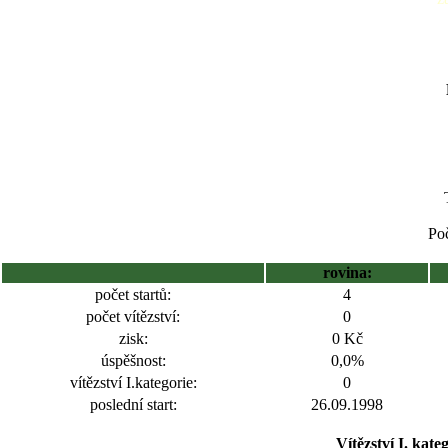
Poč
rovina:
počet startů:
4
počet vítězství:
0
zisk:
0 Kč
úspěšnost:
0,0%
vítězství I.kategorie:
0
poslední start:
26.09.1998
Vítězství I. kate