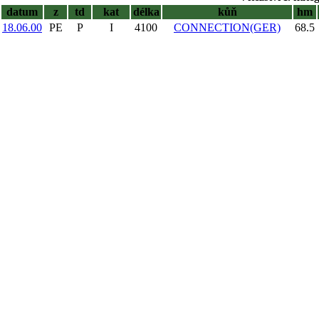
datum
z
td
kat
délka
kůň
hm
18.06.00
PE
P
I
4100
CONNECTION(GER)
68.5