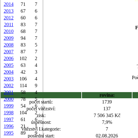
2014
71
7
2013
67
6
2012
60
6
2011
83
7
F
2010
68
7
2009
94
7
2008
83
5
2007
87
7
2006
102
2
2005
63
4
2004
42
3
Poč
2003
106
4
2002
114
9
2001
58
4
rovina:
2000
78
5
počet startů:
1739
1999
54
6
počet vítězství:
137
1998
104
2
zisk:
7 506 345 Kč
1997
61
6
úspěšnost:
7,9%
1996
21
1
vítězství I.kategorie:
7
1995
89
9
poslední start:
02.08.2026