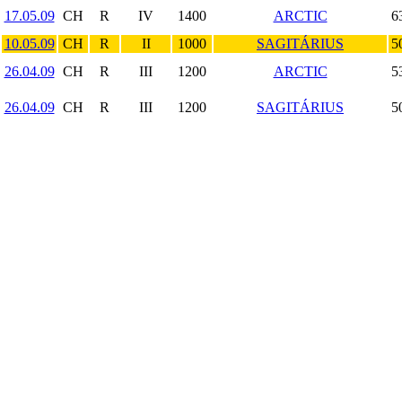
17.05.09
CH
R
IV
1400
ARCTIC
6
10.05.09
CH
R
II
1000
SAGITÁRIUS
5
26.04.09
CH
R
III
1200
ARCTIC
5
26.04.09
CH
R
III
1200
SAGITÁRIUS
5