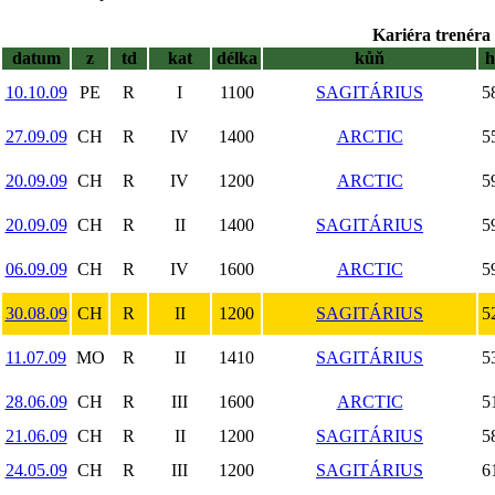
Kariéra trenéra 
datum
z
td
kat
délka
kůň
10.10.09
PE
R
I
1100
SAGITÁRIUS
5
27.09.09
CH
R
IV
1400
ARCTIC
5
20.09.09
CH
R
IV
1200
ARCTIC
5
20.09.09
CH
R
II
1400
SAGITÁRIUS
5
06.09.09
CH
R
IV
1600
ARCTIC
5
30.08.09
CH
R
II
1200
SAGITÁRIUS
5
11.07.09
MO
R
II
1410
SAGITÁRIUS
5
28.06.09
CH
R
III
1600
ARCTIC
5
21.06.09
CH
R
II
1200
SAGITÁRIUS
5
24.05.09
CH
R
III
1200
SAGITÁRIUS
6