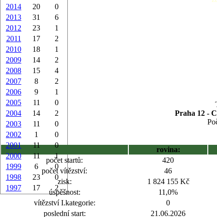
2014
20
0
2013
31
6
2012
23
1
2011
17
2
2010
18
1
2009
14
2
2008
15
4
2007
8
2
2006
9
1
2005
11
0
2004
14
2
Praha 12 - C
Poč
2003
11
0
2002
1
0
2001
11
0
rovina:
2000
11
1
počet startů:
420
1999
6
0
počet vítězství:
46
1998
23
0
zisk:
1 824 155 Kč
1997
17
2
úspěšnost:
11,0%
vítězství I.kategorie:
0
poslední start:
21.06.2026