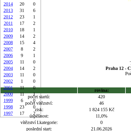
2014
20
0
2013
31
6
2012
23
1
2011
17
2
2010
18
1
2009
14
2
2008
15
4
2007
8
2
2006
9
1
2005
11
0
2004
14
2
Praha 12 - C
Poč
2003
11
0
2002
1
0
2001
11
0
rovina:
2000
11
1
počet startů:
420
1999
6
0
počet vítězství:
46
1998
23
0
zisk:
1 824 155 Kč
1997
17
2
úspěšnost:
11,0%
vítězství I.kategorie:
0
poslední start:
21.06.2026