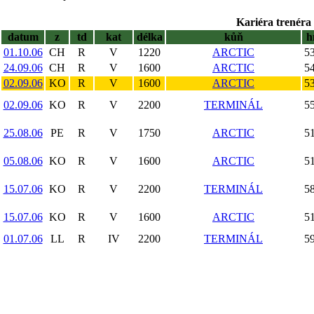
Kariéra trenéra 
datum
z
td
kat
délka
kůň
h
01.10.06
CH
R
V
1220
ARCTIC
53
24.09.06
CH
R
V
1600
ARCTIC
54
02.09.06
KO
R
V
1600
ARCTIC
53
02.09.06
KO
R
V
2200
TERMINÁL
55
25.08.06
PE
R
V
1750
ARCTIC
51
05.08.06
KO
R
V
1600
ARCTIC
51
15.07.06
KO
R
V
2200
TERMINÁL
58
15.07.06
KO
R
V
1600
ARCTIC
51
01.07.06
LL
R
IV
2200
TERMINÁL
59