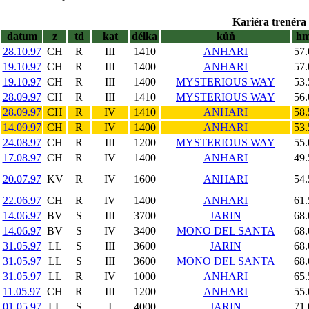
Kariéra trenéra 
datum
z
td
kat
délka
kůň
h
28.10.97
CH
R
III
1410
ANHARI
57.
19.10.97
CH
R
III
1400
ANHARI
57.
19.10.97
CH
R
III
1400
MYSTERIOUS WAY
53.
28.09.97
CH
R
III
1410
MYSTERIOUS WAY
56.
28.09.97
CH
R
IV
1410
ANHARI
58.
14.09.97
CH
R
IV
1400
ANHARI
53.
24.08.97
CH
R
III
1200
MYSTERIOUS WAY
55.
17.08.97
CH
R
IV
1400
ANHARI
49.
20.07.97
KV
R
IV
1600
ANHARI
54.
22.06.97
CH
R
IV
1400
ANHARI
61.
14.06.97
BV
S
III
3700
JARIN
68.
14.06.97
BV
S
IV
3400
MONO DEL SANTA
68.
31.05.97
LL
S
III
3600
JARIN
68.
31.05.97
LL
S
III
3600
MONO DEL SANTA
68.
31.05.97
LL
R
IV
1000
ANHARI
65.
11.05.97
CH
R
III
1200
ANHARI
55.
01.05.97
LL
S
I
4000
JARIN
71.