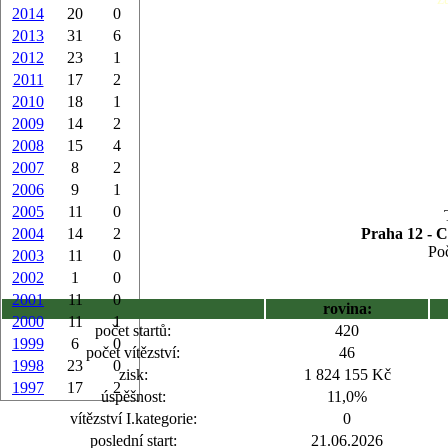
2014
20
0
2013
31
6
2012
23
1
2011
17
2
2010
18
1
2009
14
2
2008
15
4
2007
8
2
2006
9
1
2005
11
0
2004
14
2
Praha 12 - C
Poč
2003
11
0
2002
1
0
2001
11
0
rovina:
2000
11
1
počet startů:
420
1999
6
0
počet vítězství:
46
1998
23
0
zisk:
1 824 155 Kč
1997
17
2
úspěšnost:
11,0%
vítězství I.kategorie:
0
poslední start:
21.06.2026