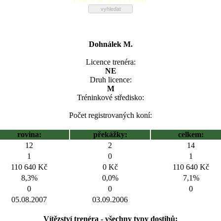
Dohnálek M.
Licence trenéra:
NE
Druh licence:
M
Tréninkové středisko:
Počet registrovaných koní:
rovina:
překážky:
celkem:
12
2
14
1
0
1
110 640 Kč
0 Kč
110 640 Kč
8,3%
0,0%
7,1%
0
0
0
05.08.2007
03.09.2006
Vítězství trenéra - všechny typy dostihů: