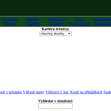
Výsledky
Statistiky
Legislativa
Avíza
Dokument
Results
Statistics
Decision
Foreign starts
Documents
Kariéra trenéra:
ně v tréninku
Vítězné starty
Vítězství I. kat.
Koně na přihláškách
Sank
Vyhledat v databázi:
zadejte alespoň 2 znaky