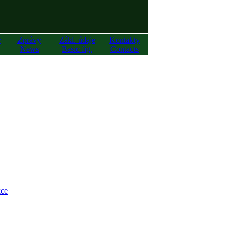
y
Zprávy
Zákl. údaje
Kontakty
News
Basic fig.
Contacts
ce