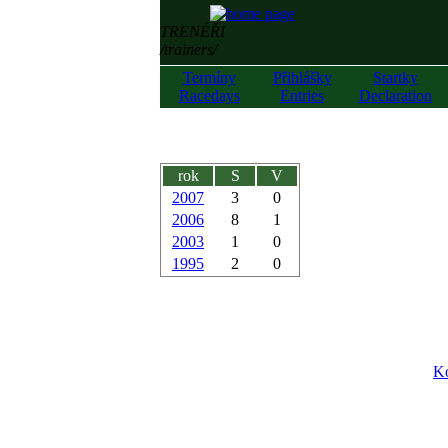
TRENÉŘI
/trainers/
Termíny
Přihlášky
Startky
Racedays
Entries
Declaration
rok
S
V
2007
3
0
2006
8
1
2003
1
0
1995
2
0
Ko