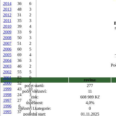
2014
36
6
2013
48
3
2012
31
2
2011
35
3
B
2010
39
4
2009
33
9
2008
50
3
2007
51
2
2006
60
5
2005
69
4
2004
36
3
Poč
2003
46
2
2002
55
5
2001
82
9
rovina:
2000
52
7
počet startů:
277
1999
43
10
počet vítězství:
11
1998
24
3
zisk:
608 989 Kč
1997
27
9
úspěšnost:
4,0%
1996
6
1
vítězství I.kategorie:
0
1995
37
1
poslední start:
01.11.2025