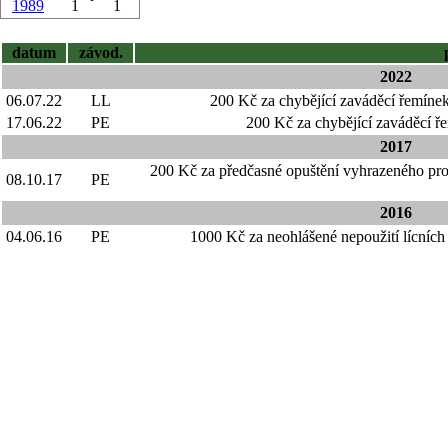
1989
1
1
datum
závod.
2022
06.07.22
LL
200 Kč za chybějící zaváděcí řemí
17.06.22
PE
200 Kč za chybějící zaváděcí 
2017
200 Kč za předčasné opuštění vyhrazeného 
08.10.17
PE
2016
04.06.16
PE
1000 Kč za neohlášené nepoužití lícn