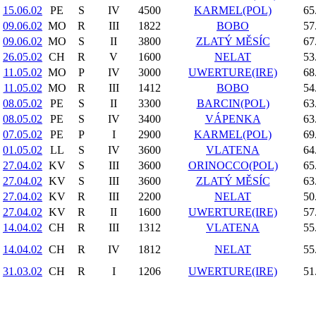
15.06.02
PE
S
IV
4500
KARMEL(POL)
65
09.06.02
MO
R
III
1822
BOBO
57
09.06.02
MO
S
II
3800
ZLATÝ MĚSÍC
67
26.05.02
CH
R
V
1600
NELAT
53
11.05.02
MO
P
IV
3000
UWERTURE(IRE)
68
11.05.02
MO
R
III
1412
BOBO
54
08.05.02
PE
S
II
3300
BARCIN(POL)
63
08.05.02
PE
S
IV
3400
VÁPENKA
63
07.05.02
PE
P
I
2900
KARMEL(POL)
69
01.05.02
LL
S
IV
3600
VLATENA
64
27.04.02
KV
S
III
3600
ORINOCCO(POL)
65
27.04.02
KV
S
III
3600
ZLATÝ MĚSÍC
63
27.04.02
KV
R
III
2200
NELAT
50
27.04.02
KV
R
II
1600
UWERTURE(IRE)
57
14.04.02
CH
R
III
1312
VLATENA
55
14.04.02
CH
R
IV
1812
NELAT
55
31.03.02
CH
R
I
1206
UWERTURE(IRE)
51