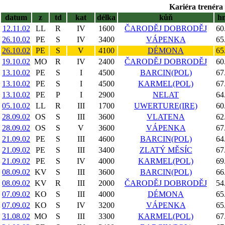
Kariéra trenéra 
datum
z
td
kat
délka
kůň
h
12.11.02
LL
R
IV
1600
ČARODĚJ DOBRODĚJ
60
26.10.02
PE
S
IV
3400
VÁPENKA
65
26.10.02
PE
S
V
4100
DÉMONA
65
19.10.02
MO
R
IV
2400
ČARODĚJ DOBRODĚJ
60
13.10.02
PE
S
I
4500
BARCIN(POL)
67
13.10.02
PE
S
I
4500
KARMEL(POL)
67
13.10.02
PE
P
I
2900
NELAT
64
05.10.02
LL
R
III
1700
UWERTURE(IRE)
60
28.09.02
OS
S
III
3600
VLATENA
62
28.09.02
OS
S
V
3600
VÁPENKA
67
21.09.02
PE
S
III
4600
BARCIN(POL)
64
21.09.02
PE
S
III
3400
ZLATÝ MĚSÍC
67
21.09.02
PE
S
IV
4000
KARMEL(POL)
69
08.09.02
KV
S
III
3600
BARCIN(POL)
66
08.09.02
KV
R
III
2000
ČARODĚJ DOBRODĚJ
54
07.09.02
KO
S
III
4000
DÉMONA
65
07.09.02
KO
S
IV
3200
VÁPENKA
65
31.08.02
MO
S
III
3300
KARMEL(POL)
67