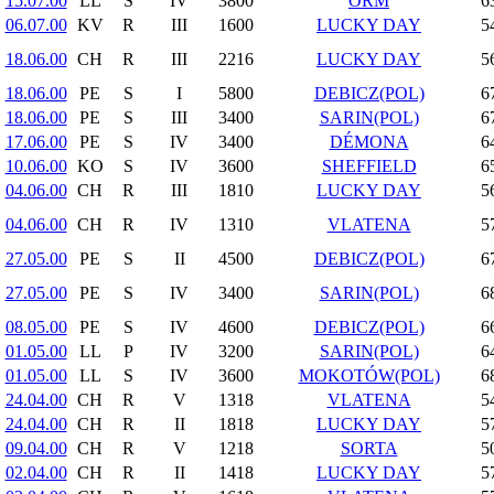
15.07.00
LL
S
IV
3800
ORM
6
06.07.00
KV
R
III
1600
LUCKY DAY
5
18.06.00
CH
R
III
2216
LUCKY DAY
5
18.06.00
PE
S
I
5800
DEBICZ(POL)
6
18.06.00
PE
S
III
3400
SARIN(POL)
6
17.06.00
PE
S
IV
3400
DÉMONA
6
10.06.00
KO
S
IV
3600
SHEFFIELD
6
04.06.00
CH
R
III
1810
LUCKY DAY
5
04.06.00
CH
R
IV
1310
VLATENA
5
27.05.00
PE
S
II
4500
DEBICZ(POL)
6
27.05.00
PE
S
IV
3400
SARIN(POL)
6
08.05.00
PE
S
IV
4600
DEBICZ(POL)
6
01.05.00
LL
P
IV
3200
SARIN(POL)
6
01.05.00
LL
S
IV
3600
MOKOTÓW(POL)
6
24.04.00
CH
R
V
1318
VLATENA
5
24.04.00
CH
R
II
1818
LUCKY DAY
5
09.04.00
CH
R
V
1218
SORTA
5
02.04.00
CH
R
II
1418
LUCKY DAY
5