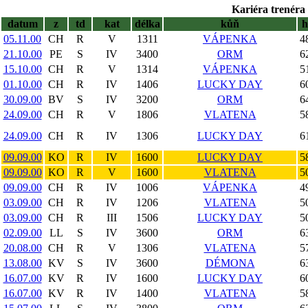
Kariéra trenéra 
datum
z
td
kat
délka
kůň
05.11.00
CH
R
V
1311
VÁPENKA
4
21.10.00
PE
S
IV
3400
ORM
6
15.10.00
CH
R
V
1314
VÁPENKA
5
01.10.00
CH
R
IV
1406
LUCKY DAY
6
30.09.00
BV
S
IV
3200
ORM
6
24.09.00
CH
R
V
1806
VLATENA
5
24.09.00
CH
R
IV
1306
LUCKY DAY
6
09.09.00
KO
R
IV
1600
LUCKY DAY
5
09.09.00
KO
R
V
1600
VLATENA
5
09.09.00
CH
R
IV
1006
VÁPENKA
4
03.09.00
CH
R
IV
1206
VLATENA
5
03.09.00
CH
R
III
1506
LUCKY DAY
5
02.09.00
LL
S
IV
3600
ORM
6
20.08.00
CH
R
V
1306
VLATENA
5
13.08.00
KV
S
IV
3600
DÉMONA
6
16.07.00
KV
R
IV
1600
LUCKY DAY
6
16.07.00
KV
R
IV
1400
VLATENA
5