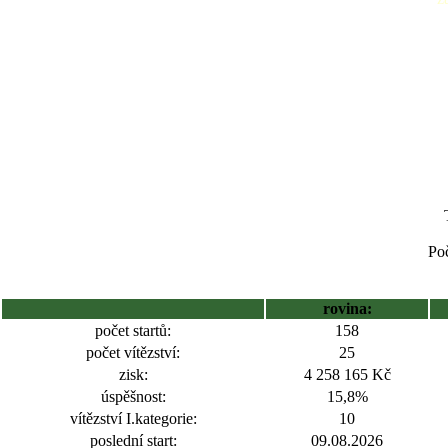
Poč
rovina:
počet startů:
158
počet vítězství:
25
zisk:
4 258 165 Kč
úspěšnost:
15,8%
vítězství I.kategorie:
10
poslední start:
09.08.2026