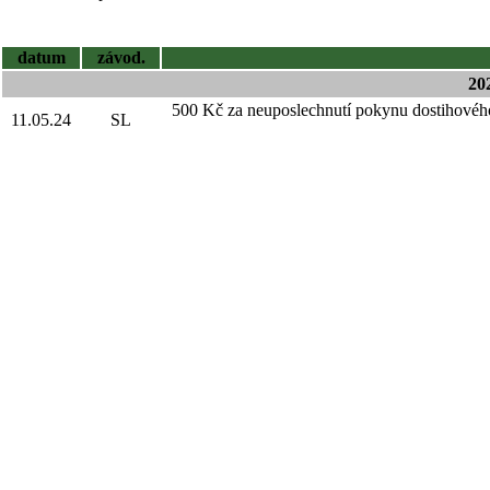
datum
závod.
20
500 Kč za neuposlechnutí pokynu dostihového
11.05.24
SL