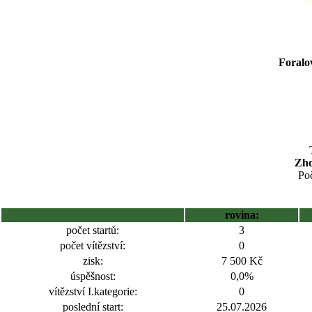
Foralo
Zho
Poč
rovina:
počet startů:
3
počet vítězství:
0
zisk:
7 500 Kč
úspěšnost:
0,0%
vítězství I.kategorie:
0
poslední start:
25.07.2026