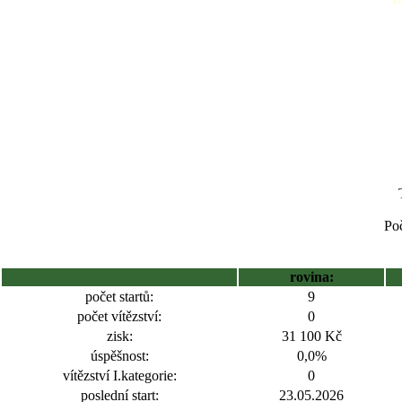
Poč
rovina:
počet startů:
9
počet vítězství:
0
zisk:
31 100 Kč
úspěšnost:
0,0%
vítězství I.kategorie:
0
poslední start:
23.05.2026