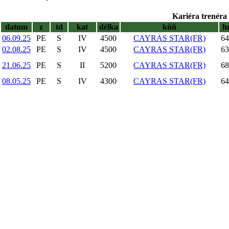
Kariéra trenéra 
datum
z
td
kat
délka
kůň
h
06.09.25
PE
S
IV
4500
CAYRAS STAR(FR)
64
02.08.25
PE
S
IV
4500
CAYRAS STAR(FR)
63
21.06.25
PE
S
II
5200
CAYRAS STAR(FR)
68
08.05.25
PE
S
IV
4300
CAYRAS STAR(FR)
64