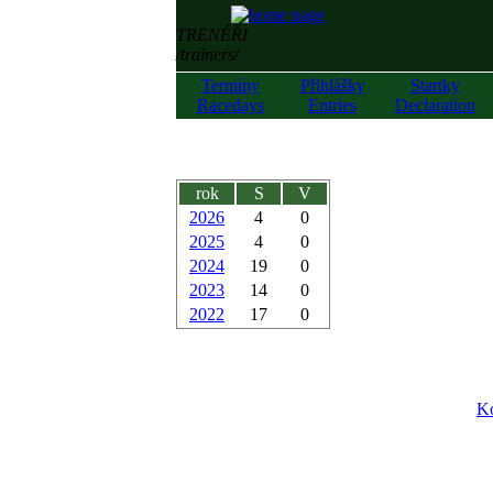
TRENÉŘI
/trainers/
Termíny
Přihlášky
Startky
Racedays
Entries
Declaration
rok
S
V
2026
4
0
2025
4
0
2024
19
0
2023
14
0
2022
17
0
Ko