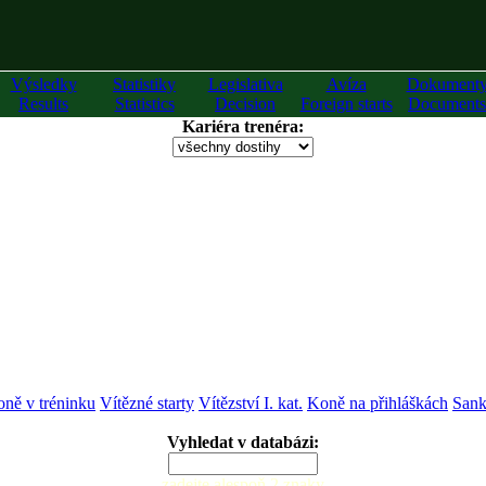
Výsledky
Statistiky
Legislativa
Avíza
Dokument
Results
Statistics
Decision
Foreign starts
Documents
Kariéra trenéra:
ně v tréninku
Vítězné starty
Vítězství I. kat.
Koně na přihláškách
Sank
Vyhledat v databázi:
zadejte alespoň 2 znaky