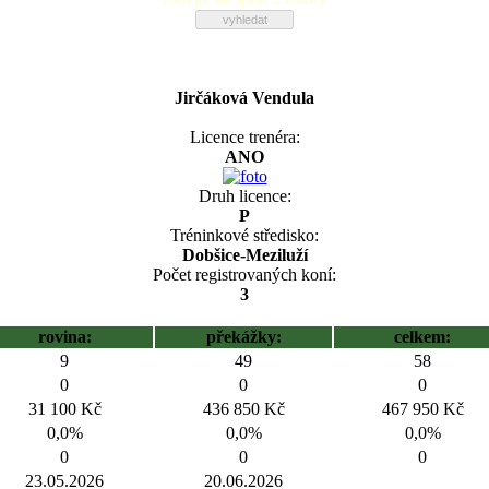
Jirčáková Vendula
Licence trenéra:
ANO
Druh licence:
P
Tréninkové středisko:
Dobšice-Meziluží
Počet registrovaných koní:
3
rovina:
překážky:
celkem:
9
49
58
0
0
0
31 100 Kč
436 850 Kč
467 950 Kč
0,0%
0,0%
0,0%
0
0
0
23.05.2026
20.06.2026