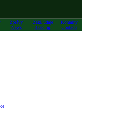
y
Zprávy
Zákl. údaje
Kontakty
News
Basic fig.
Contacts
ce