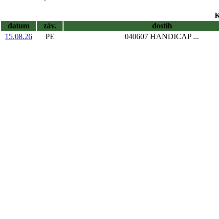
K
datum
záv.
dostih
15.08.26
PE
040607 HANDICAP ...