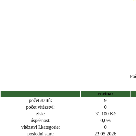
Poč
rovina:
počet startů:
9
počet vítězství:
0
zisk:
31 100 Kč
úspěšnost:
0,0%
vítězství I.kategorie:
0
poslední start:
23.05.2026