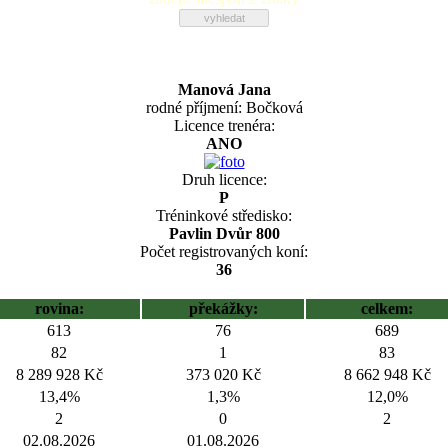
Manová Jana
rodné příjmení: Bočková
Licence trenéra:
ANO
Druh licence:
P
Tréninkové středisko:
Pavlin Dvůr 800
Počet registrovaných koní:
36
rovina:
překážky:
celkem:
613
76
689
82
1
83
8 289 928 Kč
373 020 Kč
8 662 948 Kč
13,4%
1,3%
12,0%
2
0
2
02.08.2026
01.08.2026