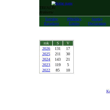
TRENÉŘI
/trainers/
Termíny
Přihlášky
Startky
Racedays
Entries
Declaration
rok
S
V
2026
131
17
2025
211
30
2024
143
21
2023
119
5
2022
85
10
Ko