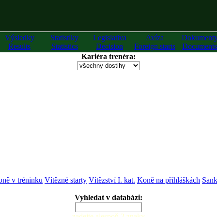
Výsledky
Statistiky
Legislativa
Avíza
Dokument
Results
Statistics
Decision
Foreign starts
Documents
Kariéra trenéra:
ně v tréninku
Vítězné starty
Vítězství I. kat.
Koně na přihláškách
Sank
Vyhledat v databázi:
zadejte alespoň 2 znaky