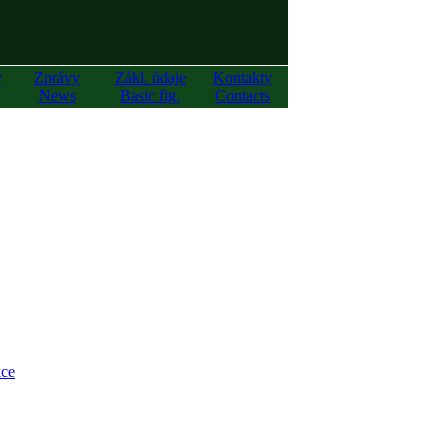
y
Zprávy
Zákl. údaje
Kontakty
News
Basic fig.
Contacts
ce