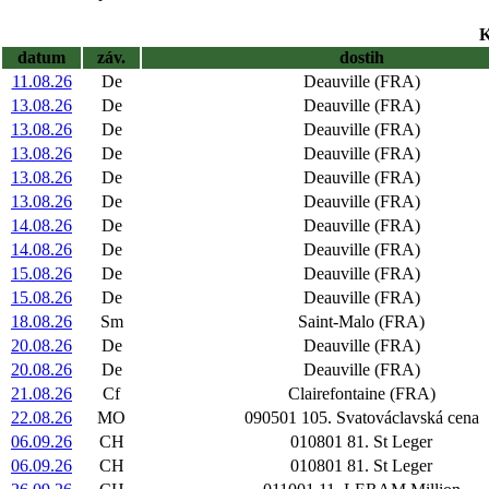
K
datum
záv.
dostih
11.08.26
De
Deauville (FRA)
13.08.26
De
Deauville (FRA)
13.08.26
De
Deauville (FRA)
13.08.26
De
Deauville (FRA)
13.08.26
De
Deauville (FRA)
13.08.26
De
Deauville (FRA)
14.08.26
De
Deauville (FRA)
14.08.26
De
Deauville (FRA)
15.08.26
De
Deauville (FRA)
15.08.26
De
Deauville (FRA)
18.08.26
Sm
Saint-Malo (FRA)
20.08.26
De
Deauville (FRA)
20.08.26
De
Deauville (FRA)
21.08.26
Cf
Clairefontaine (FRA)
22.08.26
MO
090501 105. Svatováclavská cena
06.09.26
CH
010801 81. St Leger
06.09.26
CH
010801 81. St Leger