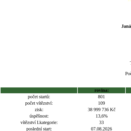
Janá
Poč
rovina:
počet startů:
801
počet vítězství:
109
zisk:
38 999 736 Kč
úspěšnost:
13,6%
vítězství I.kategorie:
33
poslední start:
07.08.2026