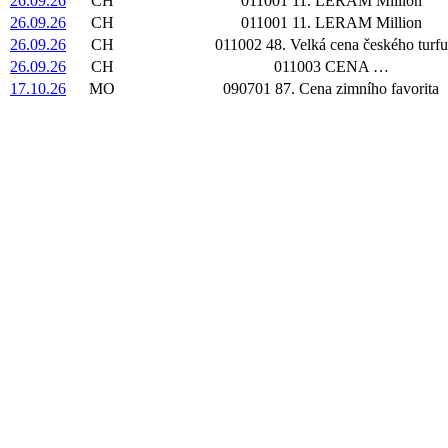
26.09.26
CH
011001 11. LERAM Million
26.09.26
CH
011001 11. LERAM Million
26.09.26
CH
011002 48. Velká cena českého turfu
26.09.26
CH
011003 CENA …
17.10.26
MO
090701 87. Cena zimního favorita