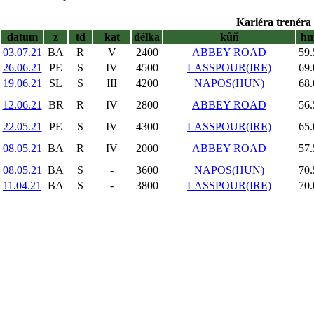
Kariéra trenéra 
datum
z
td
kat
délka
kůň
h
03.07.21
BA
R
V
2400
ABBEY ROAD
59.
26.06.21
PE
S
IV
4500
LASSPOUR(IRE)
69.
19.06.21
SL
S
III
4200
NAPOS(HUN)
68.
12.06.21
BR
R
IV
2800
ABBEY ROAD
56.
22.05.21
PE
S
IV
4300
LASSPOUR(IRE)
65.
08.05.21
BA
R
IV
2000
ABBEY ROAD
57.
08.05.21
BA
S
-
3600
NAPOS(HUN)
70.
11.04.21
BA
S
-
3800
LASSPOUR(IRE)
70.