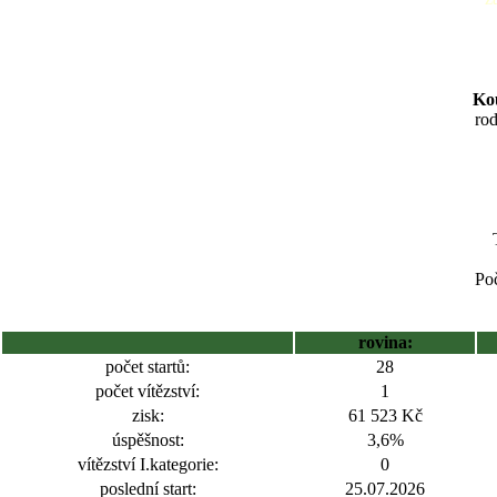
Kou
ro
Poč
rovina:
počet startů:
28
počet vítězství:
1
zisk:
61 523 Kč
úspěšnost:
3,6%
vítězství I.kategorie:
0
poslední start:
25.07.2026