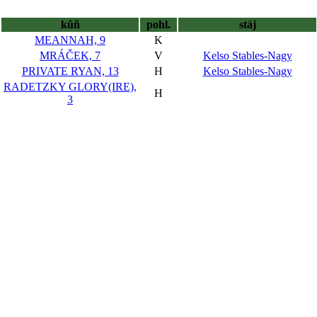
kůň
pohl.
stáj
MEANNAH, 9
K
MRÁČEK, 7
V
Kelso Stables-Nagy
PRIVATE RYAN, 13
H
Kelso Stables-Nagy
RADETZKY GLORY(IRE),
H
3