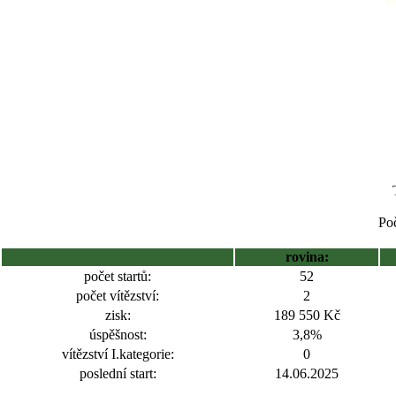
Poč
rovina:
počet startů:
52
počet vítězství:
2
zisk:
189 550 Kč
úspěšnost:
3,8%
vítězství I.kategorie:
0
poslední start:
14.06.2025