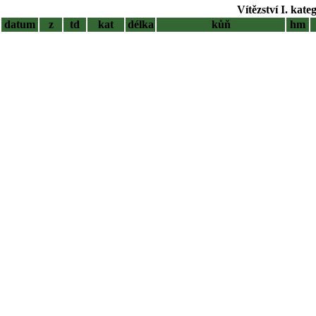
Vítězství I. kate
datum
z
td
kat
délka
kůň
hm