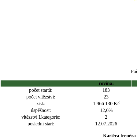
Poč
rovina:
počet startů:
183
počet vítězství:
23
zisk:
1 966 130 Kč
úspěšnost:
12,6%
vítězství I.kategorie:
2
poslední start:
12.07.2026
Kariéra trenéra 