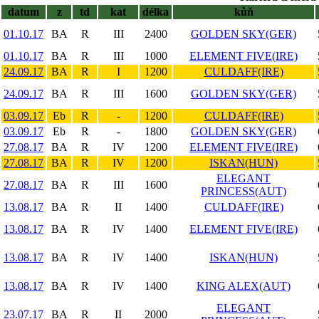
datum
z
td
kat
délka
kůň
01.10.17
BA
R
III
2400
GOLDEN SKY(GER)
01.10.17
BA
R
III
1000
ELEMENT FIVE(IRE)
24.09.17
BA
R
I
1200
CULDAFF(IRE)
24.09.17
BA
R
III
1600
GOLDEN SKY(GER)
03.09.17
Eb
R
-
1200
CULDAFF(IRE)
03.09.17
Eb
R
-
1800
GOLDEN SKY(GER)
27.08.17
BA
R
IV
1200
ELEMENT FIVE(IRE)
27.08.17
BA
R
IV
1200
ISKAN(HUN)
ELEGANT
27.08.17
BA
R
III
1600
PRINCESS(AUT)
13.08.17
BA
R
II
1400
CULDAFF(IRE)
13.08.17
BA
R
IV
1400
ELEMENT FIVE(IRE)
13.08.17
BA
R
IV
1400
ISKAN(HUN)
13.08.17
BA
R
IV
1400
KING ALEX(AUT)
ELEGANT
23.07.17
BA
R
II
2000