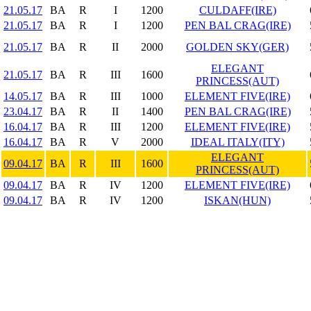
21.05.17
BA
R
I
1200
CULDAFF(IRE)
21.05.17
BA
R
I
1200
PEN BAL CRAG(IRE)
21.05.17
BA
R
II
2000
GOLDEN SKY(GER)
ELEGANT
21.05.17
BA
R
III
1600
PRINCESS(AUT)
14.05.17
BA
R
III
1000
ELEMENT FIVE(IRE)
23.04.17
BA
R
II
1400
PEN BAL CRAG(IRE)
16.04.17
BA
R
III
1200
ELEMENT FIVE(IRE)
16.04.17
BA
R
V
2000
IDEAL ITALY(ITY)
ELEGANT
09.04.17
BA
R
III
1600
PRINCESS(AUT)
09.04.17
BA
R
IV
1200
ELEMENT FIVE(IRE)
09.04.17
BA
R
IV
1200
ISKAN(HUN)