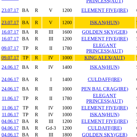
PRINCESS(AUT)
23.07.17
BA
R
V
1200
ELEMENT FIVE(IRE)
23.07.17
BA
R
V
1200
ISKAN(HUN)
16.07.17
BA
R
III
1600
GOLDEN SKY(GER)
16.07.17
BA
R
III
1200
ELEMENT FIVE(IRE)
ELEGANT
09.07.17
TP
R
II
1780
PRINCESS(AUT)
09.07.17
TP
R
IV
1000
KING ALEX(AUT)
24.06.17
BA
R
IV
1400
ISKAN(HUN)
24.06.17
BA
R
I
1400
CULDAFF(IRE)
24.06.17
BA
R
II
1000
PEN BAL CRAG(IRE)
ELEGANT
11.06.17
TP
R
II
1780
PRINCESS(AUT)
11.06.17
TP
R
IV
1000
ELEMENT FIVE(IRE)
11.06.17
TP
R
IV
1000
ISKAN(HUN)
04.06.17
BA
R
III
1200
ELEMENT FIVE(IRE)
04.06.17
BA
R
Gd-3
1200
CULDAFF(IRE)
04.06.17
BA
R
III
1800
GOLDEN SKY(GER)