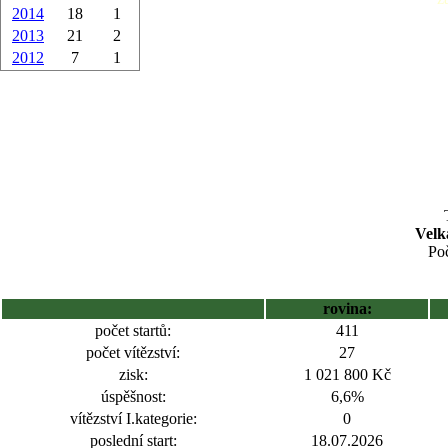
2014
18
1
2013
21
2
2012
7
1
Velk
Poč
rovina:
počet startů:
411
počet vítězství:
27
zisk:
1 021 800 Kč
úspěšnost:
6,6%
vítězství I.kategorie:
0
poslední start:
18.07.2026