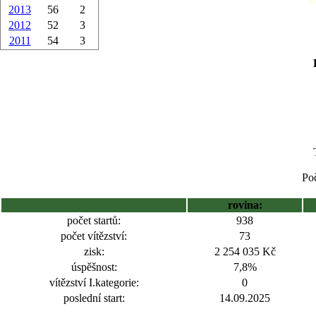
2013
56
2
2012
52
3
2011
54
3
Poč
rovina:
počet startů:
938
počet vítězství:
73
zisk:
2 254 035 Kč
úspěšnost:
7,8%
vítězství I.kategorie:
0
poslední start:
14.09.2025