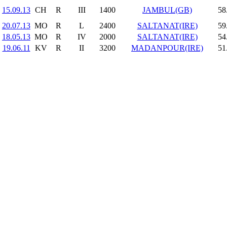
15.09.13
CH
R
III
1400
JAMBUL(GB)
58
20.07.13
MO
R
L
2400
SALTANAT(IRE)
59
18.05.13
MO
R
IV
2000
SALTANAT(IRE)
54
19.06.11
KV
R
II
3200
MADANPOUR(IRE)
51