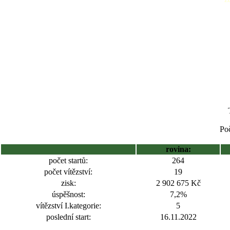
Poč
rovina:
počet startů:
264
počet vítězství:
19
zisk:
2 902 675 Kč
úspěšnost:
7,2%
vítězství I.kategorie:
5
poslední start:
16.11.2022