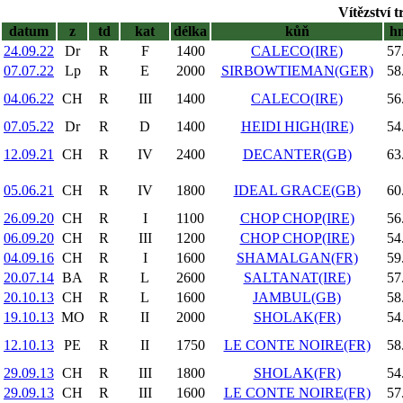
Vítězství 
datum
z
td
kat
délka
kůň
h
24.09.22
Dr
R
F
1400
CALECO(IRE)
57
07.07.22
Lp
R
E
2000
SIRBOWTIEMAN(GER)
58
04.06.22
CH
R
III
1400
CALECO(IRE)
56
07.05.22
Dr
R
D
1400
HEIDI HIGH(IRE)
54
12.09.21
CH
R
IV
2400
DECANTER(GB)
63
05.06.21
CH
R
IV
1800
IDEAL GRACE(GB)
60
26.09.20
CH
R
I
1100
CHOP CHOP(IRE)
56
06.09.20
CH
R
III
1200
CHOP CHOP(IRE)
54
04.09.16
CH
R
I
1600
SHAMALGAN(FR)
59
20.07.14
BA
R
L
2600
SALTANAT(IRE)
57
20.10.13
CH
R
L
1600
JAMBUL(GB)
58
19.10.13
MO
R
II
2000
SHOLAK(FR)
54
12.10.13
PE
R
II
1750
LE CONTE NOIRE(FR)
58
29.09.13
CH
R
III
1800
SHOLAK(FR)
54
29.09.13
CH
R
III
1600
LE CONTE NOIRE(FR)
57