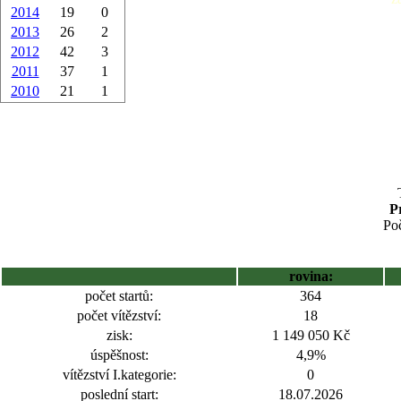
2014
19
0
2013
26
2
2012
42
3
2011
37
1
2010
21
1
P
Poč
rovina:
počet startů:
364
počet vítězství:
18
zisk:
1 149 050 Kč
úspěšnost:
4,9%
vítězství I.kategorie:
0
poslední start:
18.07.2026