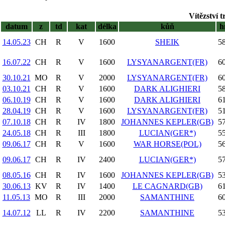
Vítězství 
datum
z
td
kat
délka
kůň
h
14.05.23
CH
R
V
1600
SHEIK
58
16.07.22
CH
R
V
1600
LYSYANARGENT(FR)
60
30.10.21
MO
R
V
2000
LYSYANARGENT(FR)
60
03.10.21
CH
R
V
1600
DARK ALIGHIERI
58
06.10.19
CH
R
V
1600
DARK ALIGHIERI
61
28.04.19
CH
R
V
1600
LYSYANARGENT(FR)
51
07.10.18
CH
R
IV
1800
JOHANNES KEPLER(GB)
57
24.05.18
CH
R
III
1800
LUCIAN(GER*)
55
09.06.17
CH
R
V
1600
WAR HORSE(POL)
56
09.06.17
CH
R
IV
2400
LUCIAN(GER*)
57
08.05.16
CH
R
IV
1600
JOHANNES KEPLER(GB)
53
30.06.13
KV
R
IV
1400
LE CAGNARD(GB)
61
11.05.13
MO
R
III
2000
SAMANTHINE
60
14.07.12
LL
R
IV
2200
SAMANTHINE
53