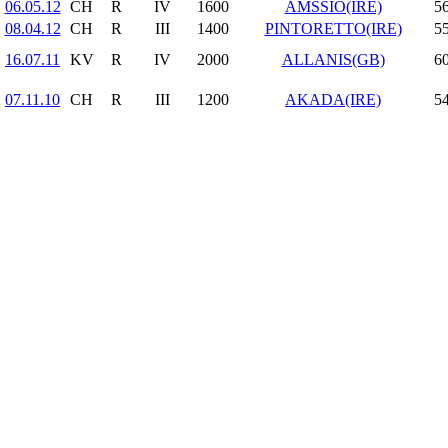
06.05.12
CH
R
IV
1600
AMSSIO(IRE)
56
08.04.12
CH
R
III
1400
PINTORETTO(IRE)
55
16.07.11
KV
R
IV
2000
ALLANIS(GB)
60
07.11.10
CH
R
III
1200
AKADA(IRE)
54