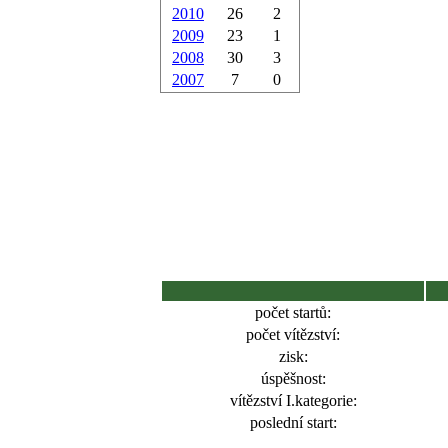
2010
26
2
2009
23
1
2008
30
3
2007
7
0
počet startů:
počet vítězství:
zisk:
úspěšnost:
vítězství I.kategorie:
poslední start: