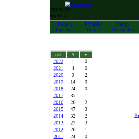
TRENÉŘI
/trainers/
Termíny
Přihlášky
Startky
Racedays
Entries
Declaration
rok
S
V
2022
1
0
2021
4
0
2020
9
2
2019
14
0
2018
24
0
2017
35
1
2016
26
2
2015
47
3
Ko
2014
32
2
2013
27
3
2012
26
1
2011
24
0