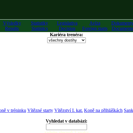
Výsledky
Statistiky
Legislativa
Avíza
Dokument
Results
Statistics
Decision
Foreign starts
Documents
Kariéra trenéra:
ně v tréninku
Vítězné starty
Vítězství I. kat.
Koně na přihláškách
Sank
Vyhledat v databázi:
zadejte alespoň 2 znaky