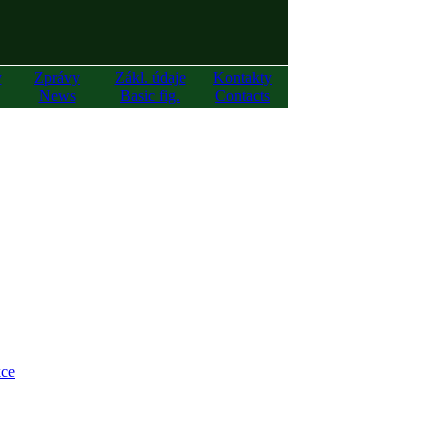
y
Zprávy
Zákl. údaje
Kontakty
News
Basic fig.
Contacts
ce