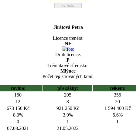
Jirátová Petra
Licence trenéra:
NE
Druh licence:
P
Tréninkové středisko:
Mlýnce
Počet registrovaných koní:
rovina:
překážky:
celkem:
150
205
355
12
8
20
673 150 Kč
921 250 Kč
1 594 400 Kč
8,0%
3,9%
5,6%
0
1
1
07.08.2021
21.05.2022