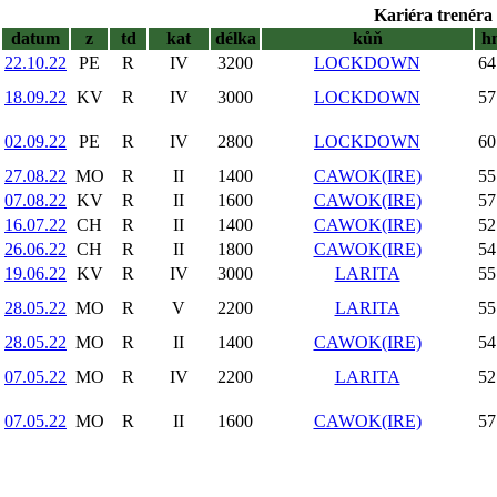
Kariéra trenéra 
datum
z
td
kat
délka
kůň
h
22.10.22
PE
R
IV
3200
LOCKDOWN
64
18.09.22
KV
R
IV
3000
LOCKDOWN
57
02.09.22
PE
R
IV
2800
LOCKDOWN
60
27.08.22
MO
R
II
1400
CAWOK(IRE)
55
07.08.22
KV
R
II
1600
CAWOK(IRE)
57
16.07.22
CH
R
II
1400
CAWOK(IRE)
52
26.06.22
CH
R
II
1800
CAWOK(IRE)
54
19.06.22
KV
R
IV
3000
LARITA
55
28.05.22
MO
R
V
2200
LARITA
55
28.05.22
MO
R
II
1400
CAWOK(IRE)
54
07.05.22
MO
R
IV
2200
LARITA
52
07.05.22
MO
R
II
1600
CAWOK(IRE)
57