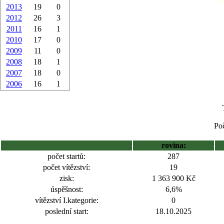
2013
19
0
2012
26
3
2011
16
1
2010
17
0
2009
11
0
2008
18
1
2007
18
0
2006
16
1
Poč
rovina:
počet startů:
287
počet vítězství:
19
zisk:
1 363 900 Kč
úspěšnost:
6,6%
vítězství I.kategorie:
0
poslední start:
18.10.2025