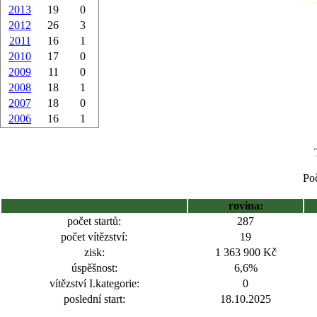
2013
19
0
2012
26
3
2011
16
1
2010
17
0
2009
11
0
2008
18
1
2007
18
0
2006
16
1
Poč
rovina:
počet startů:
287
počet vítězství:
19
zisk:
1 363 900 Kč
úspěšnost:
6,6%
vítězství I.kategorie:
0
poslední start:
18.10.2025