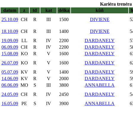
Kariéra trenéra 
datum
z
td
kat
délka
kůň
25.10.09
CH
R
III
1500
DIVIENE
5
18.10.09
CH
R
III
1400
DIVIENE
5
19.09.09
LL
R
IV
2200
DARDANELY
5
06.09.09
CH
R
IV
2200
DARDANELY
5
15.08.09
KO
R
V
1600
DARDANELY
6
26.07.09
KO
R
V
1600
DARDANELY
6
05.07.09
KV
R
V
1400
DARDANELY
5
14.06.09
KV
R
V
2000
DARDANELY
5
06.06.09
MO
S
III
3800
ANNABELLA
6
24.05.09
CH
R
IV
2450
DARDANELY
5
16.05.09
PE
S
IV
3900
ANNABELLA
6