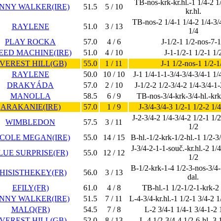
TB-nos-krk-kr.hl.-1 1/4-2 1
ENNY WALKER(IRE)
51.5
5 / 10
kr.hl.
TB-nos-2 1/4-1 1/4-2 1/4-3/
RAYLENE
51.0
3 / 13
1/4
PLAY ROCKA
57.0
4 / 6
J-1/2-1 1/2-nos-7-
EED MACHINE(IRE)
51.0
4 / 10
J-1-1/2-1 1/2-1 1/
VEREST HILL(GB)
55.0
1 / 11
J-1 1/2-nos-1 1/2-1
RAYLENE
50.0
10 / 10
J-1 1/4-1-1-3/4-3/4-3/4-1 1/
DRAKYÁDA
57.0
2 / 10
J-1/2-2 1/2-3/4-2 1/4-3/4-1-
MANOLLA
58.5
6 / 9
TB-nos-3/4-krk-3/4-hl.-krk
ARAKANIE(IRE)
57.0
1 / 9
J-3/4-3/4-3 1/2-1 1/2-2 1/4
J-2-3/4-2 1/4-3/4-2 1/2-1 1/2
WIMBLEDON
57.5
3 / 11
1/2
ICOLE MEGAN(IRE)
55.0
14 / 15
B-hl.-1/2-krk-1/2-hl.-1 1/2-3
J-3/4-2-1-1-souč.-kr.hl.-2 1/
LUE SURPRISE(FR)
55.0
12 / 12
1/2
B-1/2-krk-1-4 1/2-3-nos-3/4-
HISISTHEKEY(FR)
56.0
3 / 13
dal.
EFILY(FR)
61.0
4 / 8
TB-hl.-1 1/2-1/2-1-krk-2 
ENNY WALKER(IRE)
51.5
7 / 11
L-4-3/4-kr.hl.-1 1/2-1 3/4-2 1
MALQ(FR)
54.5
7 / 8
L-2 3/4-1 1/4-1 3/4-1-2 
VEREST HILL(GB)
52.0
8 / 13
L-4 1/2-3/4-4 1/2-6-hl.-3 