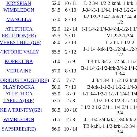
KRYSPIAN
52.0
10 / 11
L-2 3/4-1/2-2-kr.hl.-1-krk-1
WIMBLEDON
54.5
6 / 10
J-3/4-3-1 1/4-1 1/4-3 1/2-2-4
J-2 1/2-3 1/4-2-krk-1 1/4-hl
MANOLLA
57.0
8 / 13
1/2
ATLETHICA
52.0
12 / 14
J-1 1/4-2 1/4-3/4-hl.-1/2-1 1
ERUPTION(FR)
55.5
5 / 11
VL-9-2-1-3/4
VEREST HILL(GB)
58.0
2 / 13
L-2-hl.-1 1/2-2
J-1 1/4-krk-1/2-1/2-hl.-1/2-
VIKTORIE VALLY
55.5
2 / 12
1/2
KOPRETINA
51.0
5 / 9
TB-hl.-3/4-2 1/2-hl.-1 1/2
B-1 1/4-2-1/2-krk-3/4-2 1/4-
VERLAINE
57.0
8 / 13
1 3/4
TORIOUS LAUGH(IRE)
55.5
7 / 7
J-3/4-3/4-1 1/2-1/2-kr.h
PLAY ROCKA
58.0
7 / 10
B-krk-1-1-3-1 1/2-2 1/4-3
ATLETHICA
55.0
8 / 9
J-1 3/4-1/2-1 1/2-1 1/4-1 1/
TAFILLY(IRE)
53.5
2 / 8
J-1/2-10-3 1/2-3-1/2-1
J-1/2-2 1/2-3/4-1 1/4-3/4-1 1
IKE A TRINITY(GB)
58.5
10 / 10
3/4
WIMBLEDON
51.5
2 / 8
J-1 1/4-3/4-krk-1 3/4-krk-2
TB-kr.hl.-1 1/2-krk-1/2-3/4
SAPSIREE(IRE)
56.0
10 / 14
3/4