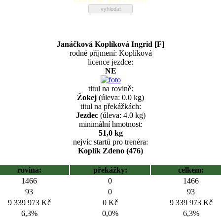
Janáčková Koplíková Ingrid [F]
rodné příjmení: Koplíková
licence jezdce:
NE
titul na rovině:
Žokej
(úleva: 0.0 kg)
titul na překážkách:
Jezdec
(úleva: 4.0 kg)
minimální hmotnost:
51,0 kg
nejvíc startů pro trenéra:
Koplík Zdeno (476)
rovina:
překážky:
celkem:
1466
0
1466
93
0
93
9 339 973 Kč
0 Kč
9 339 973 Kč
6,3%
0,0%
6,3%