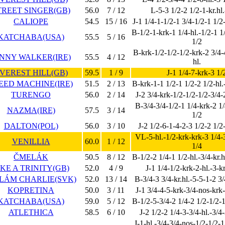
TREET SINGER(GB)
56.0
7 / 12
L-5-3 1/2-2 1/2-1-kr.hl.
CALIOPE
54.5
15 / 16
J-1 1/4-1-1/2-1 3/4-1/2-1 1/2
B-1/2-1-krk-1 1/4-hl.-1/2-1 1
KATCHABA(USA)
55.5
5 / 16
1/2
B-krk-1/2-1/2-1/2-krk-2 3/4-
ENNY WALKER(IRE)
55.5
4 / 12
hl.
VEREST HILL(GB)
59.5
1 / 9
J-1 1/4-7-krk-3 1/
EED MACHINE(IRE)
51.5
2 / 13
B-krk-1-1 1/2-1 1/2-2 1/2-hl.
TURENGO
56.0
2 / 14
J-2 3/4-krk-1/2-1/2-1/2-3/4-2
B-3/4-3/4-1/2-1 1/4-krk-2 1/
NAZMA(IRE)
57.5
3 / 14
1/2
DALTON(POL)
56.0
3 / 10
J-2 1/2-6-1-4-2-3 1/2-2 1/2-
VL-5-hl.-1/2-krk-krk-3 1/4-
VENILLIA
60.0
1 / 12
1/4
ČMELÁK
50.5
8 / 12
B-1/2-2 1/4-1 1/2-hl.-3/4-kr.h
IKE A TRINITY(GB)
52.0
4 / 9
J-1 1/4-1/2-krk-2-hl.-3-k
LÁM CHARLIE(SVK)
52.0
13 / 14
B-3/4-3 3/4-kr.hl.-5-5-1-2 3/
KOPRETINA
50.0
3 / 11
J-1 3/4-4-5-krk-3/4-nos-krk
KATCHABA(USA)
59.0
5 / 12
B-1/2-5-3/4-2 1/4-2 1/2-1/2-1
ATLETHICA
58.5
6 / 10
J-2 1/2-2 1/4-3-3/4-hl.-3/4
J-1-hl.-3/4-3/4-nos-1/2-1/2-1