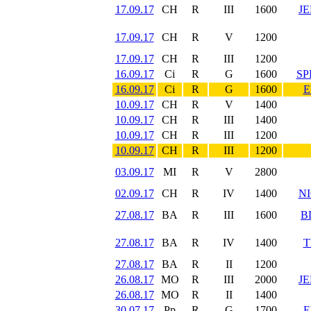
17.09.17
CH
R
III
1600
J
17.09.17
CH
R
V
1200
17.09.17
CH
R
III
1200
16.09.17
Ci
R
G
1600
SP
16.09.17
Ci
R
G
1600
E
10.09.17
CH
R
V
1400
10.09.17
CH
R
III
1400
10.09.17
CH
R
III
1200
10.09.17
CH
R
III
1200
03.09.17
MI
R
V
2800
02.09.17
CH
R
IV
1400
N
27.08.17
BA
R
III
1600
B
27.08.17
BA
R
IV
1400
T
27.08.17
BA
R
II
1200
26.08.17
MO
R
III
2000
J
26.08.17
MO
R
II
1400
30.07.17
Pp
R
G
1700
E