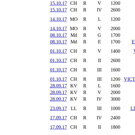
15.10.17
CH
R
V
1200
15.10.17
CH
R
IV
2600
14.10.17
MO
R
L
1200
14.10.17
MO
R
V
2000
08.10.17
Md
R
G
1700
08.10.17
Md
R
E
1700
E
01.10.17
CH
R
V
1400
01.10.17
CH
R
II
2600
01.10.17
CH
R
III
1600
01.10.17
CH
R
III
1200
VIC
28.09.17
KV
R
L
1600
28.09.17
KV
R
V
2000
28.09.17
KV
R
IV
3000
23.09.17
LL
R
III
1000
L
17.09.17
CH
R
IV
2400
17.09.17
CH
R
II
1800