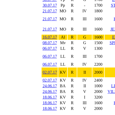
30.07.17
Pp
R
-
1700
S
21.07.17
MO
R
IV
1800
21.07.17
MO
R
III
1600
21.07.17
MO
R
III
1600
J
16.07.17
Al
R
G
1600
E
08.07.17
Mv
R
G
1500
SP
06.07.17
LL
R
V
1300
06.07.17
LL
R
III
1700
06.07.17
LL
R
IV
2200
02.07.17
KV
R
II
2000
02.07.17
KV
R
IV
2400
24.06.17
BA
R
II
1000
L
24.06.17
BA
R
V
2000
VIL
18.06.17
KV
R
I
3200
18.06.17
KV
R
III
1600
18.06.17
KV
R
V
2000