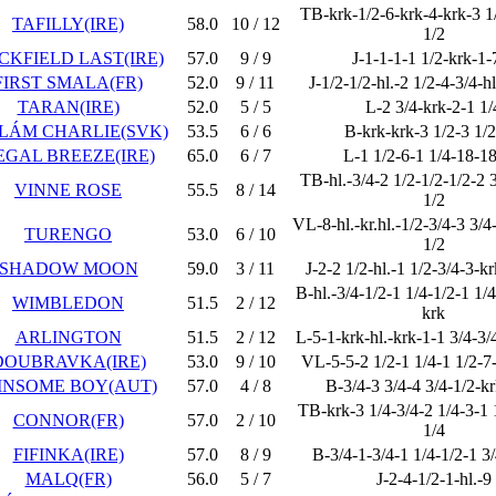
TB-krk-1/2-6-krk-4-krk-3 1/
TAFILLY(IRE)
58.0
10 / 12
1/2
CKFIELD LAST(IRE)
57.0
9 / 9
J-1-1-1-1 1/2-krk-1-
FIRST SMALA(FR)
52.0
9 / 11
J-1/2-1/2-hl.-2 1/2-4-3/4-h
TARAN(IRE)
52.0
5 / 5
L-2 3/4-krk-2-1 1/
LÁM CHARLIE(SVK)
53.5
6 / 6
B-krk-krk-3 1/2-3 1/2
EGAL BREEZE(IRE)
65.0
6 / 7
L-1 1/2-6-1 1/4-18-18
TB-hl.-3/4-2 1/2-1/2-1/2-2 
VINNE ROSE
55.5
8 / 14
1/2
VL-8-hl.-kr.hl.-1/2-3/4-3 3/4
TURENGO
53.0
6 / 10
1/2
SHADOW MOON
59.0
3 / 11
J-2-2 1/2-hl.-1 1/2-3/4-3-k
B-hl.-3/4-1/2-1 1/4-1/2-1 1/4
WIMBLEDON
51.5
2 / 12
krk
ARLINGTON
51.5
2 / 12
L-5-1-krk-hl.-krk-1-1 3/4-3/
DOUBRAVKA(IRE)
53.0
9 / 10
VL-5-5-2 1/2-1 1/4-1 1/2-7
INSOME BOY(AUT)
57.0
4 / 8
B-3/4-3 3/4-4 3/4-1/2-k
TB-krk-3 1/4-3/4-2 1/4-3-1 
CONNOR(FR)
57.0
2 / 10
1/4
FIFINKA(IRE)
57.0
8 / 9
B-3/4-1-3/4-1 1/4-1/2-1 3
MALQ(FR)
56.0
5 / 7
J-2-4-1/2-1-hl.-9