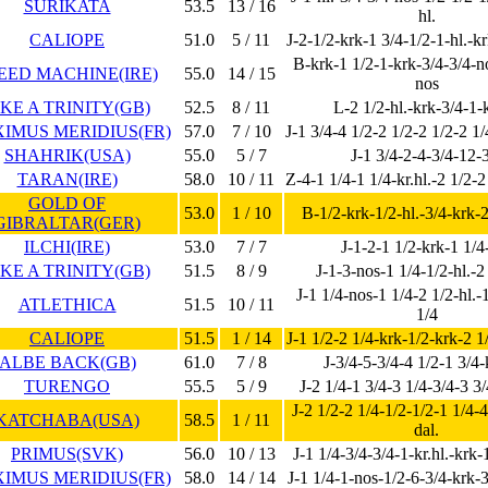
SURIKATA
53.5
13 / 16
hl.
CALIOPE
51.0
5 / 11
J-2-1/2-krk-1 3/4-1/2-1-hl.-kr
B-krk-1 1/2-1-krk-3/4-3/4-n
EED MACHINE(IRE)
55.0
14 / 15
nos
IKE A TRINITY(GB)
52.5
8 / 11
L-2 1/2-hl.-krk-3/4-1-
IMUS MERIDIUS(FR)
57.0
7 / 10
J-1 3/4-4 1/2-2 1/2-2 1/2-2 1
SHAHRIK(USA)
55.0
5 / 7
J-1 3/4-2-4-3/4-12-
TARAN(IRE)
58.0
10 / 11
Z-4-1 1/4-1 1/4-kr.hl.-2 1/2-2
GOLD OF
53.0
1 / 10
B-1/2-krk-1/2-hl.-3/4-krk-2
GIBRALTAR(GER)
ILCHI(IRE)
53.0
7 / 7
J-1-2-1 1/2-krk-1 1/4
IKE A TRINITY(GB)
51.5
8 / 9
J-1-3-nos-1 1/4-1/2-hl.-2
J-1 1/4-nos-1 1/4-2 1/2-hl.-
ATLETHICA
51.5
10 / 11
1/4
CALIOPE
51.5
1 / 14
J-1 1/2-2 1/4-krk-1/2-krk-2 1/
ALBE BACK(GB)
61.0
7 / 8
J-3/4-5-3/4-4 1/2-1 3/4
TURENGO
55.5
5 / 9
J-2 1/4-1 3/4-3 1/4-3/4-3 3/
J-2 1/2-2 1/4-1/2-1/2-1 1/4-4
KATCHABA(USA)
58.5
1 / 11
dal.
PRIMUS(SVK)
56.0
10 / 13
J-1 1/4-3/4-3/4-1-kr.hl.-krk-
IMUS MERIDIUS(FR)
58.0
14 / 14
J-1 1/4-1-nos-1/2-6-3/4-krk-3