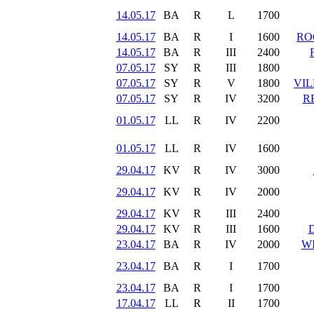
14.05.17
BA
R
L
1700
14.05.17
BA
R
I
1600
RO
14.05.17
BA
R
III
2400
07.05.17
SY
R
III
1800
07.05.17
SY
R
V
1800
VIL
07.05.17
SY
R
IV
3200
R
01.05.17
LL
R
IV
2200
01.05.17
LL
R
IV
1600
29.04.17
KV
R
IV
3000
29.04.17
KV
R
IV
2000
29.04.17
KV
R
III
2400
29.04.17
KV
R
III
1600
23.04.17
BA
R
IV
2000
W
23.04.17
BA
R
I
1700
23.04.17
BA
R
I
1700
17.04.17
LL
R
II
1700