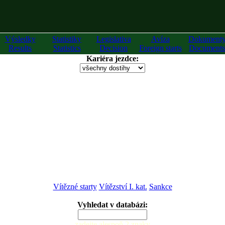
Výsledky
Statistiky
Legislativa
Avíza
Dokument
Results
Statistics
Decision
Foreign starts
Documents
Kariéra jezdce:
Vítězné starty
Vítězství I. kat.
Sankce
Vyhledat v databázi:
zadejte alespoň 2 znaky