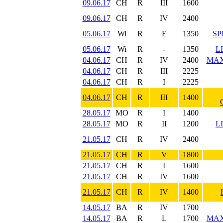
09.06.17
CH
R
III
1600
09.06.17
CH
R
IV
2400
05.06.17
Wi
R
E
1350
SP
05.06.17
Wi
R
-
1350
L
04.06.17
CH
R
IV
2400
MAX
04.06.17
CH
R
III
2225
04.06.17
CH
R
I
2225
04.06.17
CH
R
III
1400
28.05.17
MO
R
I
1400
28.05.17
MO
R
II
1200
L
21.05.17
CH
R
IV
2400
21.05.17
CH
R
V
1800
21.05.17
CH
R
I
1600
21.05.17
CH
R
IV
1600
21.05.17
CH
R
IV
1400
14.05.17
BA
R
IV
1700
14.05.17
BA
R
L
1700
MAX