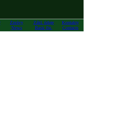
y
Zprávy
Zákl. údaje
Kontakty
News
Basic fig.
Contacts