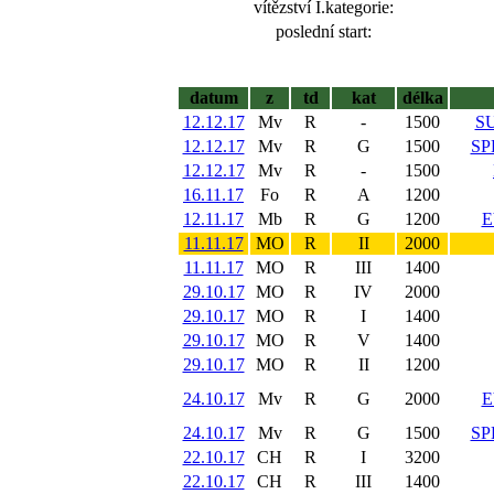
vítězství I.kategorie:
poslední start:
datum
z
td
kat
délka
12.12.17
Mv
R
-
1500
S
12.12.17
Mv
R
G
1500
SP
12.12.17
Mv
R
-
1500
16.11.17
Fo
R
A
1200
12.11.17
Mb
R
G
1200
E
11.11.17
MO
R
II
2000
11.11.17
MO
R
III
1400
29.10.17
MO
R
IV
2000
29.10.17
MO
R
I
1400
29.10.17
MO
R
V
1400
29.10.17
MO
R
II
1200
24.10.17
Mv
R
G
2000
E
24.10.17
Mv
R
G
1500
SP
22.10.17
CH
R
I
3200
22.10.17
CH
R
III
1400