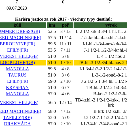
7
0
7
09.07.2023
Kariéra jezdce za rok 2017 - všechny typy dostihů:
kůň
hm
poř
výrok
UMMER DRESS(GB)
52.5
8 / 13
L-2 1/2-krk-3-3/4-1-hl.-hl.-2
EED MACHINE(IRE)
57.5
11 / 14
J-1/2-kr.hl.-hl.-kr.hl.-1-kr.
BEROUYINE(FR)
59.5
11 / 11
J-1-hl.-1-3/4-nos-krk-3/4
EFILY(FR)
53.5
7 / 11
J-1 1/2-1 1/2-3/4-kr.hl.-
VEREST HILL(GB)
51.0
5 / 8
L-4-1 1/2-nos-3
LOOP LOVE(GB)
51.0
1 / 10
TB-hl.-3 1/2-3/4-hl.-nos-2 
MANOLLA
59.5
4 / 8
J-1 3/4-1/2-2 1/2-2 1/4-1/2
TAURUS
51.0
3 / 6
L-3-1/2-souč.-8-2 1
EFILY(FR)
59.0
2 / 10
J-2 1/2-5-1 3/4-hl.-1 1/2-
KRYSPIAN
51.0
6 / 7
TB-hl.-2 1/2-2 1/4-3/4
MANOLLA
57.0
4 / 6
B-krk-2 1/2-1/2-6-
TB-kr.hl.-2 1/2-1/2-krk-1 1/
VEREST HILL(GB)
56.5
12 / 14
krk
EED MACHINE(IRE)
58.0
4 / 12
B-krk-1/2-kr.hl.-3/
TAFILLY(IRE)
52.0
5 / 9
J-2 1/2-7-1 1/2-2 1/4-4-
DRAKYÁDA
57.0
2 / 10
J-1-3/4-hl.-3/4-8-souč.-2 