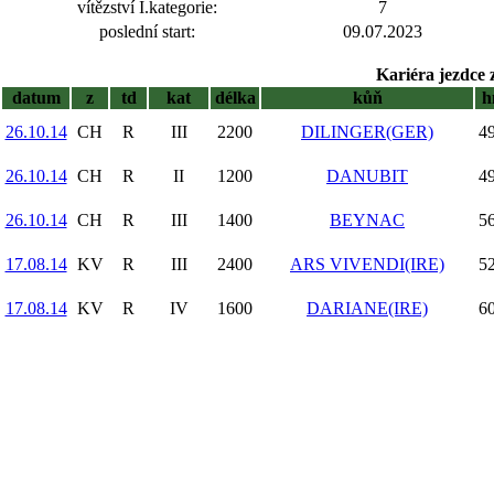
vítězství I.kategorie:
7
poslední start:
09.07.2023
Kariéra jezdce 
datum
z
td
kat
délka
kůň
h
26.10.14
CH
R
III
2200
DILINGER(GER)
49
26.10.14
CH
R
II
1200
DANUBIT
49
26.10.14
CH
R
III
1400
BEYNAC
56
17.08.14
KV
R
III
2400
ARS VIVENDI(IRE)
52
17.08.14
KV
R
IV
1600
DARIANE(IRE)
60