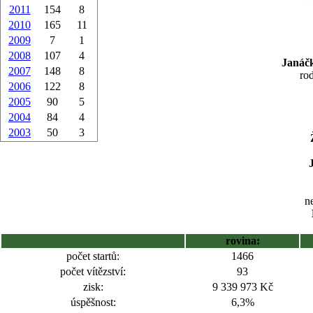
2011
154
8
2010
165
11
2009
7
1
2008
107
4
Janáčk
2007
148
8
ro
2006
122
8
2005
90
5
2004
84
4
2003
50
3
ne
rovina:
počet startů:
1466
počet vítězství:
93
zisk:
9 339 973 Kč
úspěšnost:
6,3%