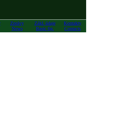
y
Zprávy
Zákl. údaje
Kontakty
News
Basic fig.
Contacts