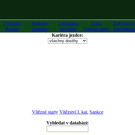
Výsledky
Statistiky
Legislativa
Avíza
Dokument
Results
Statistics
Decision
Foreign starts
Documents
Kariéra jezdce:
Vítězné starty
Vítězství I. kat.
Sankce
Vyhledat v databázi:
zadejte alespoň 2 znaky