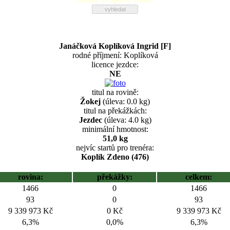
Janáčková Koplíková Ingrid [F]
rodné příjmení: Koplíková
licence jezdce:
NE
titul na rovině:
Žokej
(úleva: 0.0 kg)
titul na překážkách:
Jezdec
(úleva: 4.0 kg)
minimální hmotnost:
51,0 kg
nejvíc startů pro trenéra:
Koplík Zdeno (476)
rovina:
překážky:
celkem:
1466
0
1466
93
0
93
9 339 973 Kč
0 Kč
9 339 973 Kč
6,3%
0,0%
6,3%