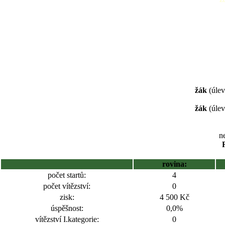
žák
(úlev
žák
(úlev
ne
rovina:
počet startů:
4
počet vítězství:
0
zisk:
4 500 Kč
úspěšnost:
0,0%
vítězství I.kategorie:
0