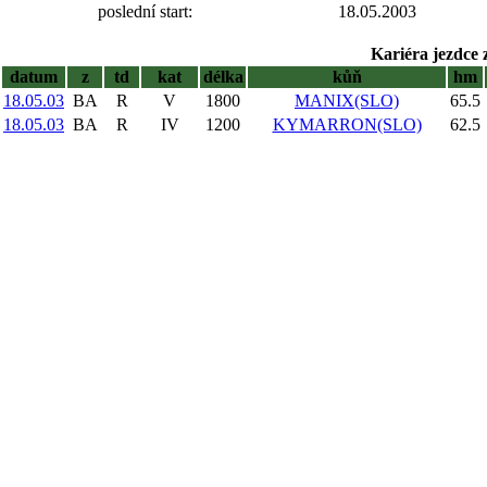
poslední start:
18.05.2003
Kariéra jezdce 
datum
z
td
kat
délka
kůň
hm
18.05.03
BA
R
V
1800
MANIX(SLO)
65.5
18.05.03
BA
R
IV
1200
KYMARRON(SLO)
62.5