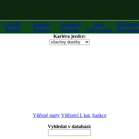
Výsledky
Statistiky
Legislativa
Avíza
Dokument
Results
Statistics
Decision
Foreign starts
Documents
Kariéra jezdce:
Vítězné starty
Vítězství I. kat.
Sankce
Vyhledat v databázi:
zadejte alespoň 2 znaky