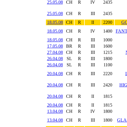
25.05.08
CH
R
IV
2435
25.05.08
CH
R
III
2435
18.05.08
CH
R
II
2200
GO
18.05.08
CH
R
IV
1400
FANT
18.05.08
CH
R
III
1000
17.05.08
BR
R
III
1600
27.04.08
CH
R
III
1215
26.04.08
SL
R
III
1800
26.04.08
SL
R
III
1100
20.04.08
CH
R
III
2220
20.04.08
CH
R
III
2420
HI
20.04.08
CH
R
II
1815
20.04.08
CH
R
II
1815
13.04.08
CH
R
IV
1800
13.04.08
CH
R
III
1800
GLA