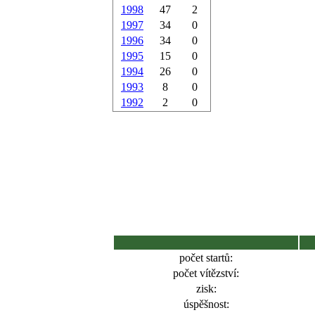
1998
47
2
1997
34
0
1996
34
0
1995
15
0
1994
26
0
1993
8
0
1992
2
0
počet startů:
počet vítězství:
zisk:
úspěšnost: