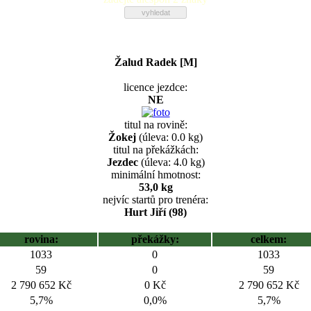
Žalud Radek [M]
licence jezdce:
NE
titul na rovině:
Žokej
(úleva: 0.0 kg)
titul na překážkách:
Jezdec
(úleva: 4.0 kg)
minimální hmotnost:
53,0 kg
nejvíc startů pro trenéra:
Hurt Jiří (98)
rovina:
překážky:
celkem:
1033
0
1033
59
0
59
2 790 652 Kč
0 Kč
2 790 652 Kč
5,7%
0,0%
5,7%