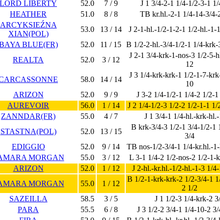
LORD LIBERTY
52.0
7 / 9
J 1 3/4-2-1 1/4-1/2-3-1 1
HEATHER
51.0
8 / 8
TB kr.hl.-2-1 1/4-14-3/4-
ARCYKSIEŹNA
53.0
13 / 14
J 2-1-hl.-1/2-1-2-1 1/2-hl.-1-
XIAN(POL)
BAYA BLUE(FR)
52.0
11 / 15
B 1/2-2-hl.-3/4-1/2-1 1/4-krk-
J 2-1 3/4-krk-1-nos-3 1/2-5-hl
REALTA
52.0
3 / 12
12
J 3 1/4-krk-krk-1 1/2-1-7-krk
CARCASSONNE
58.0
14 / 14
10
ARIZON
52.0
9 / 9
J 3-2 1/4-1/2-1 1/4-2 1/2-1
AUREVOIR
56.0
1 / 14
J 2 1/4-1/2-3 1/2-2 1/2-1-1 1/
ZANNDAR(FR)
55.0
4 / 7
J 1 3/4-1 1/4-hl.-krk-hl.
B krk-3/4-3 1/2-1 3/4-1/2-1 
STASTNA(POL)
52.0
13 / 15
3/4
EDIGGIO
52.0
9 / 14
TB nos-1/2-3/4-1 1/4-kr.hl.-1-
AMARA MORGAN
55.0
3 / 12
L 3-1 1/4-2 1/2-nos-2 1/2-1-kr
ARIZON
52.0
1 / 12
J 2-hl.-kr.hl.-1/2-hl.-1-3 1/4
B 1/2-1-krk-krk-2 1/2-3/4-1 1
AMARA MORGAN
55.0
1 / 12
2 1/2
SAZEILLA
58.5
3 / 5
J 1 1/2-3 1/4-krk-2 3
PARA
55.5
6 / 8
J 3 1/2-2 3/4-1 1/4-10-2 3/