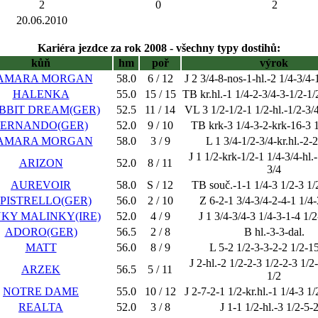
2
0
2
20.06.2010
Kariéra jezdce za rok 2008 - všechny typy dostihů:
kůň
hm
poř
výrok
AMARA MORGAN
58.0
6 / 12
J 2 3/4-8-nos-1-hl.-2 1/4-3/4-
HALENKA
55.0
15 / 15
TB kr.hl.-1 1/4-2-3/4-3-1/2-1/
BBIT DREAM(GER)
52.5
11 / 14
VL 3 1/2-1/2-1 1/2-hl.-1/2-3/
FERNANDO(GER)
52.0
9 / 10
TB krk-3 1/4-3-2-krk-16-3 1
AMARA MORGAN
58.0
3 / 9
L 1 3/4-1/2-3/4-kr.hl.-2-
J 1 1/2-krk-1/2-1 1/4-3/4-hl.
ARIZON
52.0
8 / 11
3/4
AUREVOIR
58.0
S / 12
TB souč.-1-1 1/4-3 1/2-3 1/
IPISTRELLO(GER)
56.0
2 / 10
Z 6-2-1 3/4-3/4-2-4-1 1/4-
NKY MALINKY(IRE)
52.0
4 / 9
J 1 3/4-3/4-3 1/4-3-1-4 1/
ADORO(GER)
56.5
2 / 8
B hl.-3-3-dal.
MATT
56.0
8 / 9
L 5-2 1/2-3-3-2-2 1/2-15
J 2-hl.-2 1/2-2-3 1/2-2-3 1/2
ARZEK
56.5
5 / 11
1/2
NOTRE DAME
55.0
10 / 12
J 2-7-2-1 1/2-kr.hl.-1 1/4-3 1
REALTA
52.0
3 / 8
J 1-1 1/2-hl.-3 1/2-5-