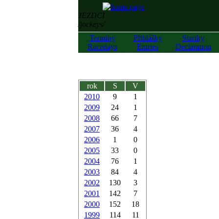
JEZDCI
/jockeys/
Termíny
Přihlášky
Startky
Racedays
Entries
Declaration
rok
S
V
2010
9
1
2009
24
1
2008
66
7
2007
36
4
2006
1
0
2005
33
0
2004
76
1
2003
84
4
2002
130
3
2001
142
7
2000
152
18
1999
114
11