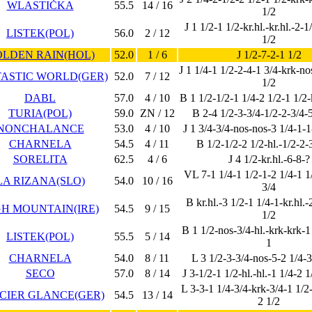
WLASTIČKA
55.5
14 / 16
1/2
J 1 1/2-1 1/2-kr.hl.-kr.hl.-2-
LISTEK(POL)
56.0
2 / 12
1/2
LDEN RAIN(HOL)
52.0
1 / 6
J 1/2-7-2-1 1/2
J 1 1/4-1 1/2-2-4-1 3/4-krk-no
ASTIC WORLD(GER)
52.0
7 / 12
1/2
DABL
57.0
4 / 10
B 1 1/2-1/2-1 1/4-2 1/2-1 1/2-
TURIA(POL)
59.0
ZN / 12
B 2-4 1/2-3-3/4-1/2-2-3/4-
NONCHALANCE
53.0
4 / 10
J 1 3/4-3/4-nos-nos-3 1/4-1-1
CHARNELA
54.5
4 / 11
B 1/2-1/2-2 1/2-hl.-1/2-2-
SORELITA
62.5
4 / 6
J 4 1/2-kr.hl.-6-8-?
VL 7-1 1/4-1 1/2-1-2 1/4-1 1
LA RIZANA(SLO)
54.0
10 / 16
3/4
B kr.hl.-3 1/2-1 1/4-1-kr.hl.-2
GH MOUNTAIN(IRE)
54.5
9 / 15
1/2
B 1 1/2-nos-3/4-hl.-krk-krk-1
LISTEK(POL)
55.5
5 / 14
1
CHARNELA
54.0
8 / 11
L 3 1/2-3-3/4-nos-5-2 1/4-3
SECO
57.0
8 / 14
J 3-1/2-1 1/2-hl.-hl.-1 1/4-2 
L 3-3-1 1/4-3/4-krk-3/4-1 1/2
CIER GLANCE(GER)
54.5
13 / 14
2 1/2