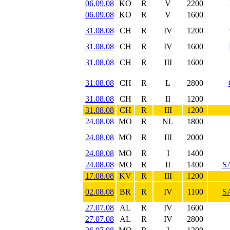
06.09.08
KO
R
V
2200
06.09.08
KO
R
V
1600
31.08.08
CH
R
IV
1200
31.08.08
CH
R
IV
1600
31.08.08
CH
R
III
1600
31.08.08
CH
R
L
2800
31.08.08
CH
R
II
1200
31.08.08
CH
R
III
1200
24.08.08
MO
R
NL
1800
24.08.08
MO
R
III
2000
24.08.08
MO
R
I
1400
24.08.08
MO
R
II
1400
S
17.08.08
KV
R
III
1200
02.08.08
BR
R
IV
1100
S
27.07.08
AL
R
IV
1600
27.07.08
AL
R
IV
2800