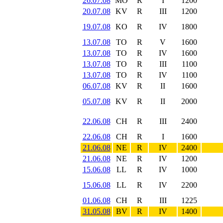
26.07.08
MO
R
I
1200
20.07.08
KV
R
III
1200
19.07.08
KO
R
IV
1800
13.07.08
TO
R
V
1600
13.07.08
TO
R
IV
1600
13.07.08
TO
R
III
1100
13.07.08
TO
R
IV
1100
06.07.08
KV
R
II
1600
05.07.08
KV
R
II
2000
22.06.08
CH
R
III
2400
22.06.08
CH
R
I
1600
21.06.08
NE
R
IV
2400
21.06.08
NE
R
IV
1200
15.06.08
LL
R
IV
1000
15.06.08
LL
R
IV
2200
01.06.08
CH
R
III
1225
31.05.08
BV
R
IV
1400