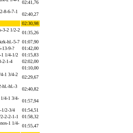
02:41,76
1/2-8-6-7-1
02:40,27
02:30,98
s-3-2 1/2-2
01:35,26
krk-hl.-5-7
01:07,90
5-13-9-?
01:42,00
-1 1/4-1/2
01:15,83
3-2-1-4
02:02,00
01:10,00
/4-1 3/4-2
02:29,67
-hl.-hl.-3
02:40,82
 1/4-1 3/4-
01:57,94
-1/2-3/4
01:54,51
1/2-2-2-1-1
01:58,32
-nos-1 1/4-
01:55,47