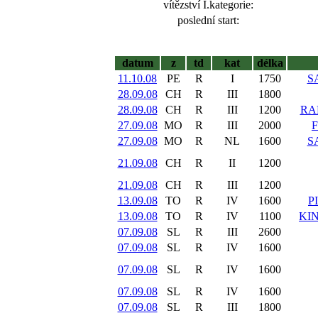
vítězství I.kategorie:
poslední start:
datum
z
td
kat
délka
11.10.08
PE
R
I
1750
S
28.09.08
CH
R
III
1800
28.09.08
CH
R
III
1200
RA
27.09.08
MO
R
III
2000
27.09.08
MO
R
NL
1600
S
21.09.08
CH
R
II
1200
21.09.08
CH
R
III
1200
13.09.08
TO
R
IV
1600
P
13.09.08
TO
R
IV
1100
KI
07.09.08
SL
R
III
2600
07.09.08
SL
R
IV
1600
07.09.08
SL
R
IV
1600
07.09.08
SL
R
IV
1600
07.09.08
SL
R
III
1800