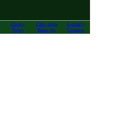
y
Zprávy
Zákl. údaje
Kontakty
News
Basic fig.
Contacts