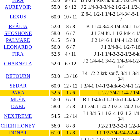
FIRA
52.0
9 / 15
B 1/2-1-krk-hl.-kr.hl.-1/2-3/4-
AUREVOIR
55.0
9 / 12
J 2 1/4-3-3-3/4-2 1/2-2-1 1/2-
Z 6-1 1/2-1 1/4-2 1/4-3/4-5-1
LEXUS
60.0
10 / 11
2
REÁLIA
52.0
8 / 8
B 1 1/4-3/4-3 1/4-3/4-1 1/2
SHOSHONE
58.0
6 / 7
J 1 3/4-hl.-1 1/2-krk-4 1
PALMARE
61.5
5 / 8
J 2 1/4-6-1 1/4-4 1/2-10
LEONARDO
56.0
6 / 7
J 1 3/4-8-1 1/2-7-1
FIRA
52.5
4 / 11
J 1-1 1/4-3-3-2-1/2-6-k
J 2 1/4-4-1 3/4-2 1/4-3/4-1/2-
CHARNELA
52.0
6 / 12
1/2
J 4 1/2-2-krk-souč.-3/4-1-3/4
RETOURN
53.0
13 / 16
3/4
SEDAR
60.0
12 / 12
J 3/4-1 1/4-1/2-krk-6-3/4-1 1/
PARA
52.5
1 / 6
L 2-2 3/4-1 1/4-2 1/4
MLÝN
56.0
6 / 9
B 1 1/4-kr.hl.-10-kr.hl.-krk-2
DABL
58.0
2 / 8
J 1 3/4-1 1/4-2 1/2-3 1/4-2 1/
J 1 3/4-5-1 1/2-4-1/2-1-2 1/4
NEXTREME
54.5
12 / 14
3/4
CHERI HONEY
56.0
8 / 8
J 2-2 1/2-3-2-1 1/2-3
DONÁT
61.0
1 / 8
J 1 1/2-3/4-3/4-2-2-4-
J 2 1/4-2-1/2-2 1/2-1 1/2-krk-