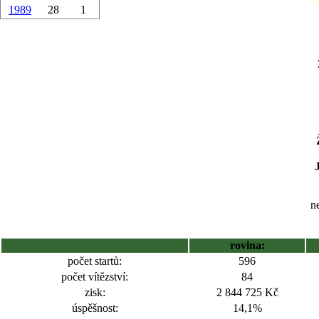
1989
28
1
ne
rovina:
počet startů:
596
počet vítězství:
84
zisk:
2 844 725 Kč
úspěšnost:
14,1%