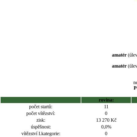
amatér
(úlev
amatér
(úlev
ne
P
rovina:
počet startů:
11
počet vítězství:
0
zisk:
13 270 Kč
úspěšnost:
0,0%
vítězství I.kategorie:
0