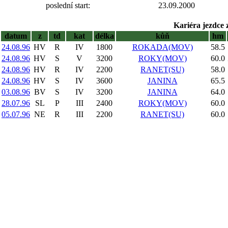
poslední start:
23.09.2000
Kariéra jezdce 
datum
z
td
kat
délka
kůň
hm
24.08.96
HV
R
IV
1800
ROKADA(MOV)
58.5
24.08.96
HV
S
V
3200
ROKY(MOV)
60.0
24.08.96
HV
R
IV
2200
RANET(SU)
58.0
24.08.96
HV
S
IV
3600
JANINA
65.5
03.08.96
BV
S
IV
3200
JANINA
64.0
28.07.96
SL
P
III
2400
ROKY(MOV)
60.0
05.07.96
NE
R
III
2200
RANET(SU)
60.0