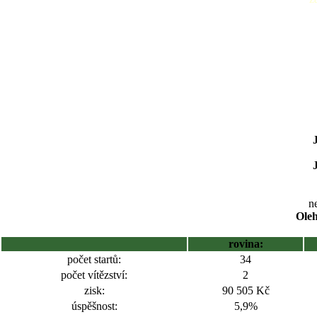
ne
Oleh
rovina:
počet startů:
34
počet vítězství:
2
zisk:
90 505 Kč
úspěšnost:
5,9%