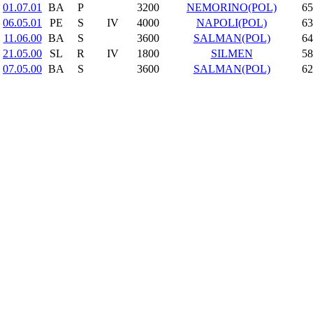
01.07.01
BA
P
3200
NEMORINO(POL)
65
06.05.01
PE
S
IV
4000
NAPOLI(POL)
63
11.06.00
BA
S
3600
SALMAN(POL)
64
21.05.00
SL
R
IV
1800
SILMEN
58
07.05.00
BA
S
3600
SALMAN(POL)
62