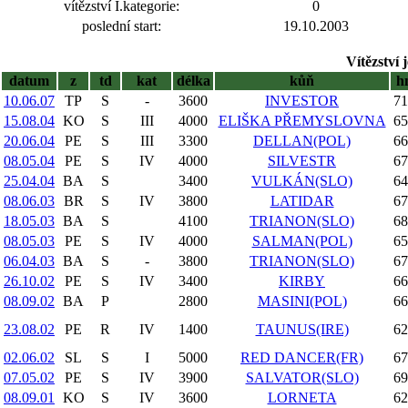
vítězství I.kategorie:
0
poslední start:
19.10.2003
Vítězství 
datum
z
td
kat
délka
kůň
h
10.06.07
TP
S
-
3600
INVESTOR
71
15.08.04
KO
S
III
4000
ELIŠKA PŘEMYSLOVNA
65
20.06.04
PE
S
III
3300
DELLAN(POL)
66
08.05.04
PE
S
IV
4000
SILVESTR
67
25.04.04
BA
S
3400
VULKÁN(SLO)
64
08.06.03
BR
S
IV
3800
LATIDAR
67
18.05.03
BA
S
4100
TRIANON(SLO)
68
08.05.03
PE
S
IV
4000
SALMAN(POL)
65
06.04.03
BA
S
-
3800
TRIANON(SLO)
67
26.10.02
PE
S
IV
3400
KIRBY
66
08.09.02
BA
P
2800
MASINI(POL)
66
23.08.02
PE
R
IV
1400
TAUNUS(IRE)
62
02.06.02
SL
S
I
5000
RED DANCER(FR)
67
07.05.02
PE
S
IV
3900
SALVATOR(SLO)
69
08.09.01
KO
S
IV
3600
LORNETA
62