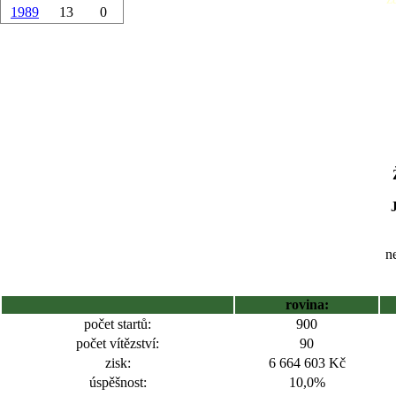
1989
13
0
ne
rovina:
počet startů:
900
počet vítězství:
90
zisk:
6 664 603 Kč
úspěšnost:
10,0%