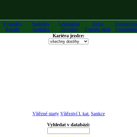
Výsledky
Statistiky
Legislativa
Avíza
Dokument
Results
Statistics
Decision
Foreign starts
Documents
Kariéra jezdce:
Vítězné starty
Vítězství I. kat.
Sankce
Vyhledat v databázi:
zadejte alespoň 2 znaky