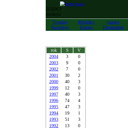
JEZDCI
/jockeys/
Termíny
Přihlášky
Startky
Racedays
Entries
Declaration
rok
S
V
2004
3
0
2003
9
0
2002
7
0
2001
30
2
2000
40
3
1999
12
0
1997
40
3
1996
74
4
1995
47
3
1994
19
1
1993
51
3
1992
13
0