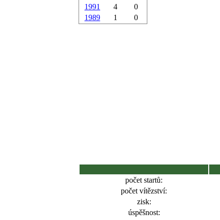
1991
4
0
1989
1
0
počet startů:
počet vítězství:
zisk:
úspěšnost: