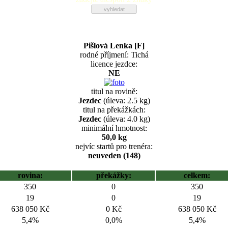
Pišlová Lenka [F]
rodné příjmení: Tichá
licence jezdce:
NE
titul na rovině:
Jezdec
(úleva: 2.5 kg)
titul na překážkách:
Jezdec
(úleva: 4.0 kg)
minimální hmotnost:
50,0 kg
nejvíc startů pro trenéra:
neuveden (148)
rovina:
překážky:
celkem:
350
0
350
19
0
19
638 050 Kč
0 Kč
638 050 Kč
5,4%
0,0%
5,4%