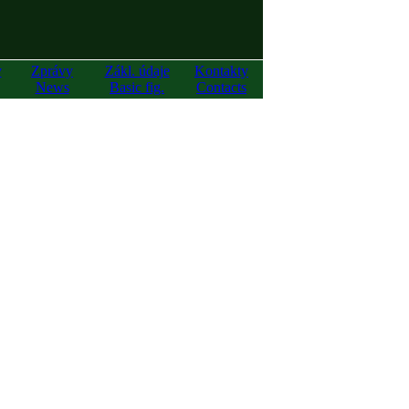
y
Zprávy
Zákl. údaje
Kontakty
News
Basic fig.
Contacts