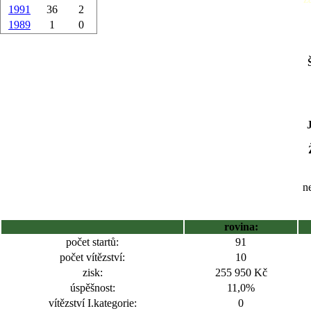
1991
36
2
1989
1
0
ne
rovina:
počet startů:
91
počet vítězství:
10
zisk:
255 950 Kč
úspěšnost:
11,0%
vítězství I.kategorie:
0