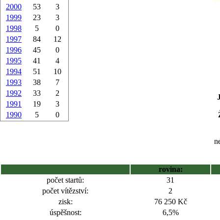
2000
53
3
1999
23
3
1998
5
0
1997
84
12
1996
45
0
1995
41
4
1994
51
10
1993
38
7
1992
33
2
1991
19
3
1990
5
0
ne
rovina:
počet startů:
31
počet vítězství:
2
zisk:
76 250 Kč
úspěšnost:
6,5%