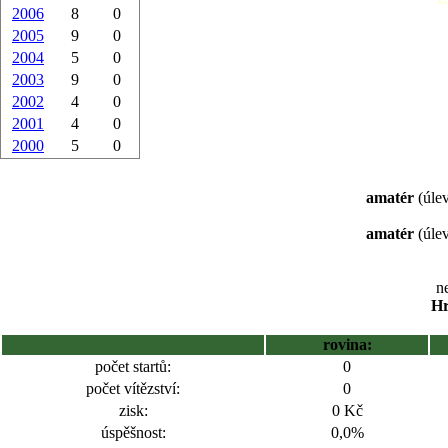
2006
8
0
2005
9
0
2004
5
0
2003
9
0
2002
4
0
2001
4
0
2000
5
0
amatér
(úlev
amatér
(úlev
ne
Hr
rovina:
počet startů:
0
počet vítězství:
0
zisk:
0 Kč
úspěšnost:
0,0%