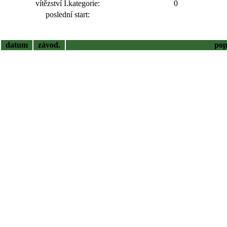
vítězství I.kategorie:
0
poslední start:
datum
závod.
pop