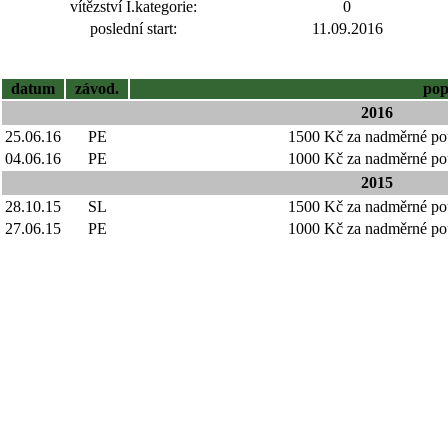
vítězství I.kategorie:
0
poslední start:
11.09.2016
datum
závod.
pop
2016
25.06.16
PE
1500 Kč za nadměrné pou
04.06.16
PE
1000 Kč za nadměrné pou
2015
28.10.15
SL
1500 Kč za nadměrné pou
27.06.15
PE
1000 Kč za nadměrné pou