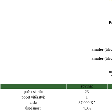
P
amatér
(úlev
amatér
(úlev
ne
rovina:
počet startů:
23
počet vítězství:
1
zisk:
37 000 Kč
úspěšnost:
4,3%