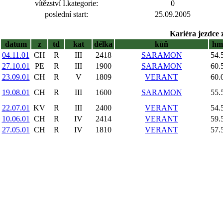
vítězství I.kategorie:
0
poslední start:
25.09.2005
Kariéra jezdce 
datum
z
td
kat
délka
kůň
hm
04.11.01
CH
R
III
2418
SARAMON
54.
27.10.01
PE
R
III
1900
SARAMON
60.
23.09.01
CH
R
V
1809
VERANT
60.
19.08.01
CH
R
III
1600
SARAMON
55.
22.07.01
KV
R
III
2400
VERANT
54.
10.06.01
CH
R
IV
2414
VERANT
59.
27.05.01
CH
R
IV
1810
VERANT
57.